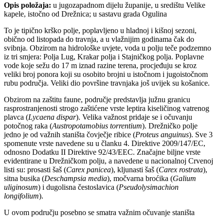
Opis položaja:
u jugozapadnom dijelu županije, u središtu Velike
kapele, istočno od Drežnica; u sastavu grada Ogulina
To je tipično krško polje, poplavljeno u hladnoj i kišnoj sezoni,
obično od listopada do travnja, a u vlažnijim godinama čak do
svibnja. Obzirom na hidrološke uvjete, voda u polju teče podzemno
iz tri smjera: Polja Lug, Krakar polja i Stajničkog polja. Poplavne
vode koje sežu do 17 m iznad razine terena, procjeđuju se kroz
veliki broj ponora koji su osobito brojni u istočnom i jugoistočnom
rubu područja. Veliki dio površine travnjaka još uvijek su košanice.
Obzirom na zaštitu faune, područje predstavlja južnu granicu
rasprostranjenosti strogo zaštićene vrste leptira kiseličinog vatrenog
plavca (
Lycaena dispar
). Velika važnost pridaje se i očuvanju
potočnog raka (
Austropotamobius torrentium
). Drežničko polje
jedno je od važnih staništa čovječje ribice (
Proteus anguinus
). Sve 3
spomenute vrste navedene su u članku 4. Direktive 2009/147/EC,
odnosno Dodatku II Direktive 92/43/EEC. Značajne biljne vrste
evidentirane u Drežničkom polju, a navedene u nacionalnoj Crvenoj
listi su: prosasti šaš (
Carex panicea
), kljunasti šaš (
Carex rostrata
),
sitna busika (
Deschampsia media
), močvarna broćika (
Galium
uliginosum
) i dugolisna čestoslavica (
Pseudolysimachion
longifolium
).
U ovom području posebno se smatra važnim očuvanje staništa