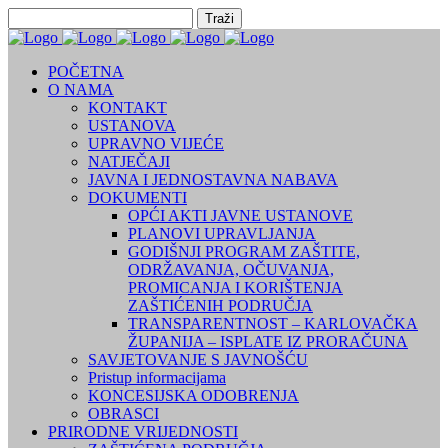
POČETNA
O NAMA
KONTAKT
USTANOVA
UPRAVNO VIJEĆE
NATJEČAJI
JAVNA I JEDNOSTAVNA NABAVA
DOKUMENTI
OPĆI AKTI JAVNE USTANOVE
PLANOVI UPRAVLJANJA
GODIŠNJI PROGRAM ZAŠTITE,
ODRŽAVANJA, OČUVANJA,
PROMICANJA I KORIŠTENJA
ZAŠTIĆENIH PODRUČJA
TRANSPARENTNOST – KARLOVAČKA
ŽUPANIJA – ISPLATE IZ PRORAČUNA
SAVJETOVANJE S JAVNOŠĆU
Pristup informacijama
KONCESIJSKA ODOBRENJA
OBRASCI
PRIRODNE VRIJEDNOSTI