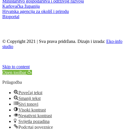
Ministarstvo gospodarstva i održivog razvoja
Karlovačka županija
Hrvatska agencija za okoliš i prirodu
Bioportal
© Copyright 2021 | Sva prava pridržana. Dizajn i izrada:
Eko-info
studio
Skip to content
Open toolbar
Prilagodba
Povećaj tekst
Smanji tekst
Sivi tonovi
Visoki kontrast
Negativni kontrast
Svijetla pozadina
Podcrtaj poveznice