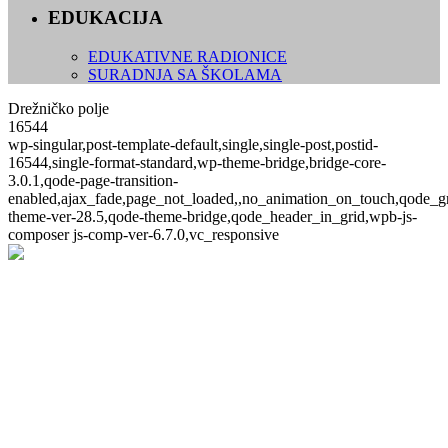
EDUKACIJA
EDUKATIVNE RADIONICE
SURADNJA SA ŠKOLAMA
Drežničko polje
16544
wp-singular,post-template-default,single,single-post,postid-
16544,single-format-standard,wp-theme-bridge,bridge-core-
3.0.1,qode-page-transition-
enabled,ajax_fade,page_not_loaded,,no_animation_on_touch,qode_g
theme-ver-28.5,qode-theme-bridge,qode_header_in_grid,wpb-js-
composer js-comp-ver-6.7.0,vc_responsive