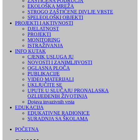
ZAŠTIĆENA PODRUČJA
EKOLOŠKA MREŽA
STROGO ZAŠTIĆENE DIVLJE VRSTE
SPELEOLOŠKI OBJEKTI
PROJEKTI I AKTIVNOSTI
DJELATNOST
PROJEKTI
MONITORING
ISTRAŽIVANJA
INFO KUTAK
CJENIK USLUGA JU
NOVOSTI I ZANIMLJIVOSTI
OGLASNA PLOČA
PUBLIKACIJE
VIDEO MATERIJALI
UKLJUČITE SE
UPUTE U SLUČAJU PRONALASKA
OZLIJEĐENIH ŽIVOTINJA
Dojava invazivnih vrsta
EDUKACIJA
EDUKATIVNE RADIONICE
SURADNJA SA ŠKOLAMA
POČETNA