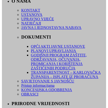
O NAMA
KONTAKT
USTANOVA
UPRAVNO VIJEĆE
NATJEČAJI
JAVNA I JEDNOSTAVNA NABAVA
DOKUMENTI
OPĆI AKTI JAVNE USTANOVE
PLANOVI UPRAVLJANJA
GODIŠNJI PROGRAM ZAŠTITE,
ODRŽAVANJA, OČUVANJA,
PROMICANJA I KORIŠTENJA
ZAŠTIĆENIH PODRUČJA
TRANSPARENTNOST – KARLOVAČKA
ŽUPANIJA – ISPLATE IZ PRORAČUNA
SAVJETOVANJE S JAVNOŠĆU
Pristup informacijama
KONCESIJSKA ODOBRENJA
OBRASCI
PRIRODNE VRIJEDNOSTI