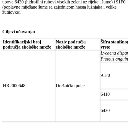
tipova 6430 (hidrofilni rubovi visokih zeleni uz rijeke i šume) i 91F0
(poplavne miješane šume sa zajednicom hrasta lužnjaka i velike
žutilovke).
Ciljevi očuvanja:
Identifikacijski broj
Naziv područja
Šifra stanišno
područja ekološke mreže
ekološke mreže
vrste
Lycaena dispa
Proteus angui
91F0
HR2000648
Drežničko polje
6410
6430