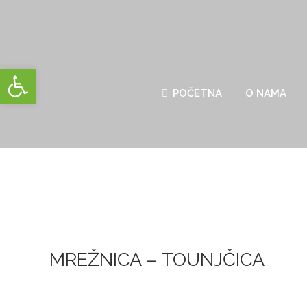
Open toolbar
POČETNA
O NAMA
MREŽNICA – TOUNJČICA