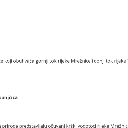
e koji obuhvaća gornji tok rijeke Mrežnice i donji tok rijek
ounjčica
irode predstavljaju očuvani krški vodotoci rijeke Mrežnice i