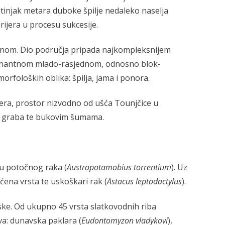
totinjak metara duboke špilje nedaleko naselja
ijera u procesu sukcesije.
tinom. Dio područja pripada najkompleksnijem
dominantnom mlado-rasjednom, odnosno blok-
rfoloških oblika: špilja, jama i ponora.
jera, prostor nizvodno od ušća Tounjčice u
og graba te bukovim šumama.
stu potočnog raka (
Austropotamobius torrentium
). Uz
ićena vrsta te uskoškari rak (
Astacus leptodactylus
).
pliske. Od ukupno 45 vrsta slatkovodnih riba
va: dunavska paklara (
Eudontomyzon vladykovi
),