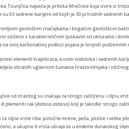
eka Tounjčica najveća je pritoka Mrežnice koja izvire iz tris
su 63 sedrene barijere od kojih je 30 prirodnih sedrenih bar
 zanimljivim geološkim značajkama i bogatom geološkom baš
i vrlo složeno s karakterističnim ljuskavim strukturama i 
 na ovoj karbonatnoj podlozi pojava je brojnih podzemnih mo
jonski elementi krajobraza, a osim vodotoka i sedrenih bari
redjela obraslih uglavnom šumama hrasta kitnjaka i običn
njčice od izrazitog su značaja za strogo zaštićenu i ciljnu vr
li plemeniti rak (
Astacus astacus
) koji je također strogo zašt
i za ciljne vrste riba: potočne mrene, peša, plotice i velike 
tićeno, a ukupno 6 vrsta ubraja se u endeme dunavskog slije