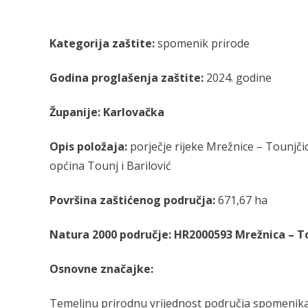
Kategorija zaštite:
spomenik prirode
Godina proglašenja zaštite:
2024. godine
Županije:
Karlovačka
Opis položaja:
porječje rijeke Mrežnice – Tounjčic
općina Tounj i Barilović
Površina zaštićenog područja:
671,67 ha
Natura 2000 područje:
HR2000593 Mrežnica – T
Osnovne značajke:
Temeljnu prirodnu vrijednost područja spomenika pr