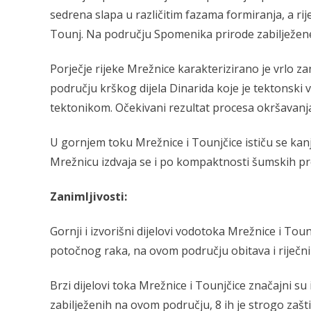
sedrena slapa u različitim fazama formiranja, a rij
Tounj. Na području Spomenika prirode zabilježene 
Porječje rijeke Mrežnice karakterizirano je vrlo
području krškog dijela Dinarida koje je tektonsk
tektonikom. Očekivani rezultat procesa okršavanja
U gornjem toku Mrežnice i Tounjčice ističu se kan
Mrežnicu izdvaja se i po kompaktnosti šumskih p
Zanimljivosti:
Gornji i izvorišni dijelovi vodotoka Mrežnice i Tou
potočnog raka, na ovom području obitava i riječni i
Brzi dijelovi toka Mrežnice i Tounjčice značajni su 
zabilježenih na ovom području, 8 ih je strogo zaš