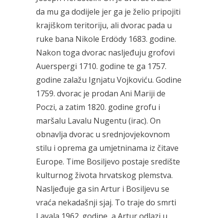
da mu ga dodijele jer ga je želio pripojiti
krajiškom teritoriju, ali dvorac pada u
ruke bana Nikole Erdödy 1683. godine.
Nakon toga dvorac nasljeđuju grofovi
Auerspergi 1710. godine te ga 1757.
godine zalažu Ignjatu Vojkoviću. Godine
1759. dvorac je prodan Ani Mariji de
Poczi, a zatim 1820. godine grofu i
maršalu Lavalu Nugentu (irac). On
obnavlja dvorac u srednjovjekovnom
stilu i oprema ga umjetninama iz čitave
Europe. Time Bosiljevo postaje središte
kulturnog života hrvatskog plemstva.
Nasljeđuje ga sin Artur i Bosiljevu se
vraća nekadašnji sjaj. To traje do smrti
Lavala 1962. godine, a Artur odlazi u