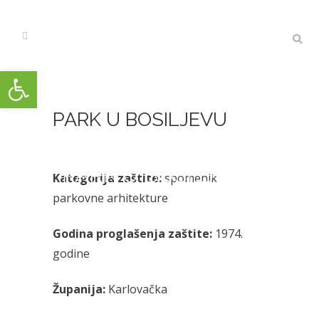
Open toolbar
PARK U BOSILJEVU
PARK U BOSILJEVU
Kategorija zaštite:
spomenik
parkovne arhitekture
Godina proglašenja zaštite:
1974.
godine
Županija:
Karlovačka