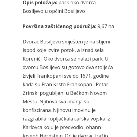
Opis položaja:
park oko dvorca
Bosiljevo u općini Bosiljevo
Površina zaštićenog područja:
9,67 ha
Dvorac Bosiljevo smješten je na stijeni
ispod koje izvire potok, a iznad sela
Korenići. Oko dvorca se nalazi park. U
dvorcu Bosiljevo su gotovo dva stoljeća
živjeli Frankopani sve do 1671. godine
kada su Fran Krsto Frankopan i Petar
Zrinski pogubljeni u Bečkom Novom
Mestu. Njihova sva imanja su
konfiscirana. Njihovu imovinu je
razgrabila i opljačkala carska vojska iz
Karlovca koju je predvodio Johann
Joseph Herbstein. On je dvorac tražio