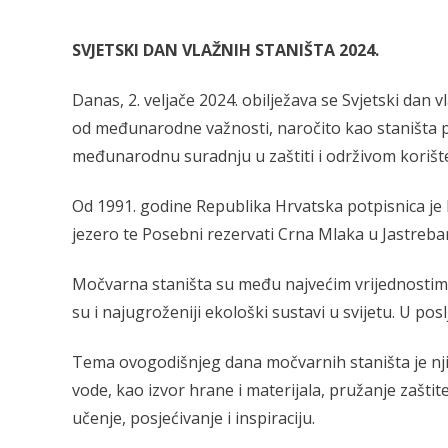
SVJETSKI DAN VLAŽNIH STANIŠTA 2024.
Danas, 2. veljače 2024. obilježava se Svjetski d
od međunarodne važnosti, naročito kao staništa pt
međunarodnu suradnju u zaštiti i održivom korište
Od 1991. godine Republika Hrvatska potpisnica je 
jezero te Posebni rezervati Crna Mlaka u Jastrebar
Močvarna staništa su među najvećim vrijednostima b
su i najugroženiji ekološki sustavi u svijetu. U po
Tema ovogodišnjeg dana močvarnih staništa je nji
vode, kao izvor hrane i materijala, pružanje zaštit
učenje, posjećivanje i inspiraciju.