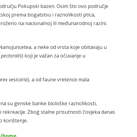
području Pokupski bazen. Osim što ovo područje
tskoj prema bogatstvu i raznolikosti ptica,
groženo na nacionalnoj ili međunarodnoj razini.
o-Nanojuncetea, a neke od vrsta koje obitavaju u
 pectoralis
) koji je važan za očuvanje u
rex vesicaria
), a od faune vretence mala
 Ona su genske banke biološke raznolikosti,
 i rekreacije. Zbog stalne prisutnosti čovjeka danas
o korištenje.
g/home
.