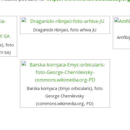
Draganicki ribnjaci, foto arhiva JU
Amfibij
s), foto
BY-SA)
TANOVA NATURA VIVA
Dokumenti
ovac, A. Vranyczanya 6
Pristup informacijama
47/601-479
Mapa weba
turaviva.hr
Impressum
Barska kornjaca (Emys orbicularis), foto
George Chernilevsky
(commons.wikimedia.org, PD)
© Copyright 2021 | Sva prava pridržana. Dizajn i izrada:
Eko-info studi