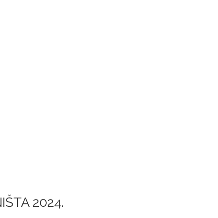
PRIRODNE VRIJEDNOSTI
PROJEKTI I AKTIVNOSTI
IN
ETSKI DAN VLAŽNIH STANIŠTA 2
IŠTA 2024.