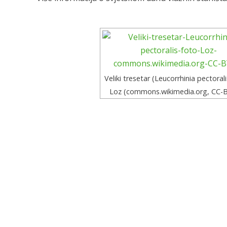
Veliki tresetar (Leucorrhinia pectorali
Loz (commons.wikimedia.org, CC-
JAVNA US
47000 Karl
Tel/fax: 0
info@na