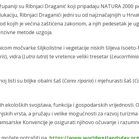
 županiji su Ribnjaci Draganić koji pripadaju NATURA 2000 
dukaciju, Ribnjaci Draganići jedni su od najznačajnijih u Hrva
od kojih je većina zaštićena zakonom, a njih pedesetak je u
tenzivne metode uzgoja.
nicom močvarke šiljkolistne i vegetacije niskih šiljeva Isoët
ris
), vidra (
Lutra lutra
) te vretence veliki tresetar (
Leucorrhinia
 listi su biljke obalni šaš (
Carex riparia
) i mjehurasti šaš (
Ca
h ekoloških svojstava, funkcija i gospodarskih vrijednosti.
injskih vrsta, a pružaju i velike mogućnosti za razvoj turizma
 Ramsarske Konvencije je osigurati njihovo očuvanje i razumn
a možete potražiti na
https://www.worldwetlandsday.or