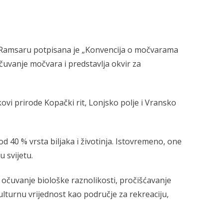
du Ramsaru potpisana je „Konvencija o močvarama
čuvanje močvara i predstavlja okvir za
vi prirode Kopački rit, Lonjsko polje i Vransko
d 40 % vrsta biljaka i životinja. Istovremeno, one
u svijetu.
očuvanje biološke raznolikosti, pročišćavanje
kulturnu vrijednost kao područje za rekreaciju,