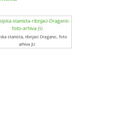
ska stanista, ribnjaci Draganic, foto
arhiva JU
KORISNI LINKOVI
Ministarstvo gospodarstva i održivog
razvoja
Karlovačka županija
Hrvatska agencija za okoliš i prirodu
Bioportal
o