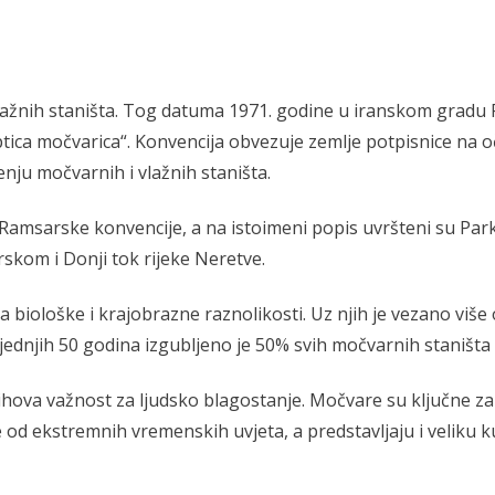
an vlažnih staništa. Tog datuma 1971. godine u iranskom gra
ica močvarica“. Konvencija obvezuje zemlje potpisnice na o
nju močvarnih i vlažnih staništa.
Ramsarske konvencije, a na istoimeni popis uvršteni su Parko
skom i Donji tok rijeke Neretve.
iološke i krajobrazne raznolikosti. Uz njih je vezano više o
sljednjih 50 godina izgubljeno je 50% svih močvarnih staništa 
hova važnost za ljudsko blagostanje. Močvare su ključne za 
e od ekstremnih vremenskih uvjeta, a predstavljaju i veliku 