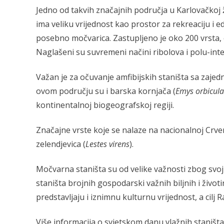
Jedno od takvih značajnih područja u Karlovačkoj
ima veliku vrijednost kao prostor za rekreaciju i e
posebno močvarica. Zastupljeno je oko 200 vrsta, 
Naglašeni su suvremeni načini ribolova i polu-in
Važan je za očuvanje amfibijskih staništa sa zajed
ovom području su i barska kornjača (
Emys orbicula
kontinentalnoj biogeografskoj regiji.
Značajne vrste koje se nalaze na nacionalnoj Crvenoj
zelendjevica (
Lestes virens
).
Močvarna staništa su od velike važnosti zbog svoji
staništa brojnih gospodarski važnih biljnih i život
predstavljaju i iznimnu kulturnu vrijednost, a cilj
Više informacija o svjetskom danu vlažnih staništ