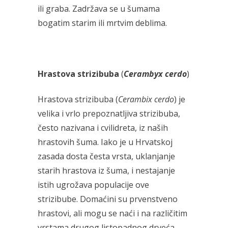
ili graba. Zadržava se u šumama
bogatim starim ili mrtvim deblima.
Hrastova strizibuba
(
Cerambyx cerdo
)
Hrastova strizibuba (
Cerambix cerdo
) je
velika i vrlo prepoznatljiva strizibuba,
često nazivana i cvilidreta, iz naših
hrastovih šuma. Iako je u Hrvatskoj
zasada dosta česta vrsta, uklanjanje
starih hrastova iz šuma, i nestajanje
istih ugrožava populacije ove
strizibube. Domaćini su prvenstveno
hrastovi, ali mogu se naći i na različitim
vrstama drugog listopadnog drveća