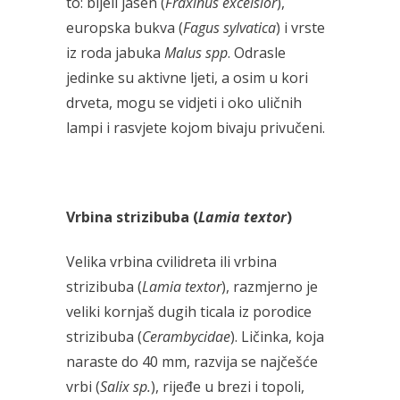
to: bijeli jasen (
Fraxinus excelsior
),
europska bukva (
Fagus sylvatica
) i vrste
iz roda jabuka
Malus spp
. Odrasle
jedinke su aktivne ljeti, a osim u kori
drveta, mogu se vidjeti i oko uličnih
lampi i rasvjete kojom bivaju privučeni.
Vrbina strizibuba (
Lamia textor
)
Velika vrbina cvilidreta ili vrbina
strizibuba (
Lamia textor
), razmjerno je
veliki kornjaš dugih ticala iz porodice
strizibuba (
Cerambycidae
). Ličinka, koja
naraste do 40 mm, razvija se najčešće
vrbi (
Salix sp.
), rijeđe u brezi i topoli,