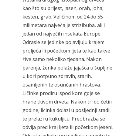
kao što su brijest, jasen, orah, joha,
kesten, grab. Veličinom od 24 do 55
milimetara najveća je strizibuba, ali i
jedan od najvećih insekata Europe.
Odrasle se jedinke pojavljuju krajem
proljeća ili početkom ljeta te kao takve
žive samo nekoliko tjedana. Nakon
parenja, ženka polaže jajašca u šupljine
u kori potpuno zdravih, starih,
osamljenih te osunčanih hrastova.
Ličinke prodiru ispod kore gdje se
hrane tkivom drveta. Nakon tri do četiri
godine, ličinka dolazi u posljednji stadij
te prelazi u kukuljicu. Preobrazba se
odvija pred kraj ljeta ili početkom jeseni.
Odrasle jedinke prezimljuju u drvetu te