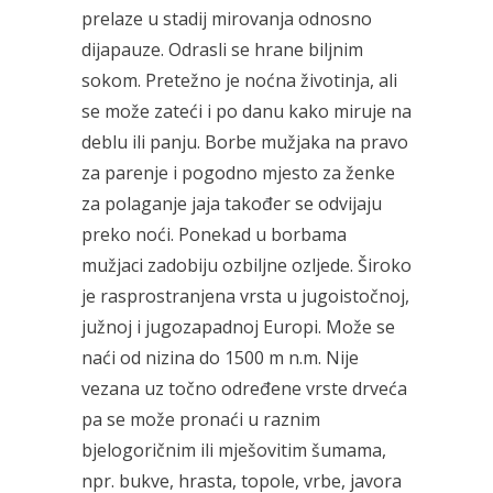
prelaze u stadij mirovanja odnosno
dijapauze. Odrasli se hrane biljnim
sokom. Pretežno je noćna životinja, ali
se može zateći i po danu kako miruje na
deblu ili panju. Borbe mužjaka na pravo
za parenje i pogodno mjesto za ženke
za polaganje jaja također se odvijaju
preko noći. Ponekad u borbama
mužjaci zadobiju ozbiljne ozljede. Široko
je rasprostranjena vrsta u jugoistočnoj,
južnoj i jugozapadnoj Europi. Može se
naći od nizina do 1500 m n.m. Nije
vezana uz točno određene vrste drveća
pa se može pronaći u raznim
bjelogoričnim ili mješovitim šumama,
npr. bukve, hrasta, topole, vrbe, javora