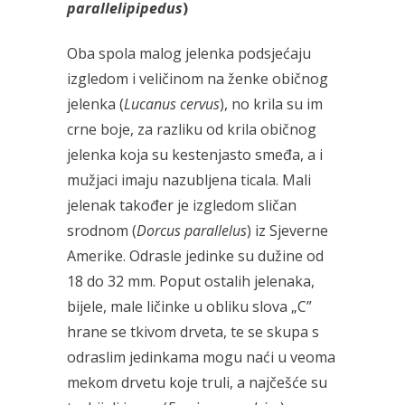
parallelipipedus
)
Oba spola malog jelenka podsjećaju
izgledom i veličinom na ženke običnog
jelenka (
Lucanus cervus
), no krila su im
crne boje, za razliku od krila običnog
jelenka koja su kestenjasto smeđa, a i
mužjaci imaju nazubljena ticala. Mali
jelenak također je izgledom sličan
srodnom (
Dorcus parallelus
) iz Sjeverne
Amerike. Odrasle jedinke su dužine od
18 do 32 mm. Poput ostalih jelenaka,
bijele, male ličinke u obliku slova „C”
hrane se tkivom drveta, te se skupa s
odraslim jedinkama mogu naći u veoma
mekom drvetu koje truli, a najčešće su