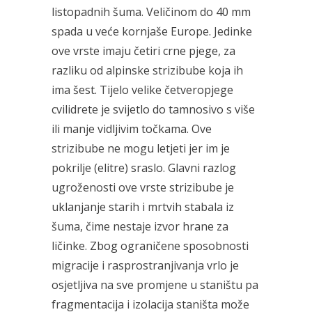
listopadnih šuma. Veličinom do 40 mm
spada u veće kornjaše Europe. Jedinke
ove vrste imaju četiri crne pjege, za
razliku od alpinske strizibube koja ih
ima šest. Tijelo velike četveropjege
cvilidrete je svijetlo do tamnosivo s više
ili manje vidljivim točkama. Ove
strizibube ne mogu letjeti jer im je
pokrilje (elitre) sraslo. Glavni razlog
ugroženosti ove vrste strizibube je
uklanjanje starih i mrtvih stabala iz
šuma, čime nestaje izvor hrane za
ličinke. Zbog ograničene sposobnosti
migracije i rasprostranjivanja vrlo je
osjetljiva na sve promjene u staništu pa
fragmentacija i izolacija staništa može