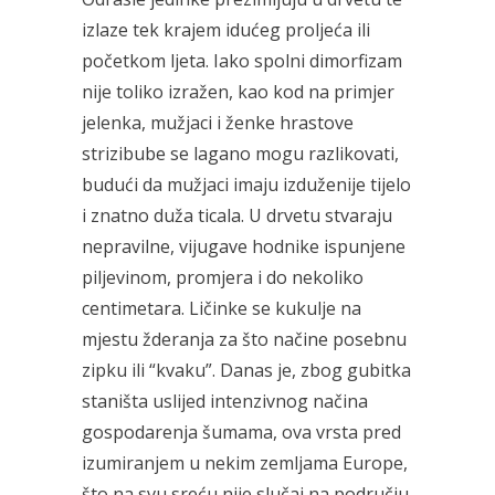
izlaze tek krajem idućeg proljeća ili
početkom ljeta. Iako spolni dimorfizam
nije toliko izražen, kao kod na primjer
jelenka, mužjaci i ženke hrastove
strizibube se lagano mogu razlikovati,
budući da mužjaci imaju izduženije tijelo
i znatno duža ticala. U drvetu stvaraju
nepravilne, vijugave hodnike ispunjene
piljevinom, promjera i do nekoliko
centimetara. Ličinke se kukulje na
mjestu žderanja za što načine posebnu
zipku ili “kvaku”. Danas je, zbog gubitka
staništa uslijed intenzivnog načina
gospodarenja šumama, ova vrsta pred
izumiranjem u nekim zemljama Europe,
što na svu sreću nije slučaj na području