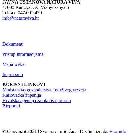
JAVNA USTANOVA NATURA VIVA
47000 Karlovac, A. Vranyczanya 6
Tel/fax: 047/601-479
info@naturaviva.hr
Dokumenti
Pristup informacijama
Mapa weba
Impressum
KORISNI LINKOVI
Ministarstvo gospodarstva i održivog razvoja
Karlovačka županija
Hrvatska agencija za okoliš i prirodu
Bioportal
© Copyright 2021 | Sva prava pridržana. Dizajn i izrada:
Eko-info