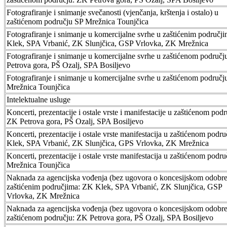
Fotografiranje i snimanje svečanosti (vjenčanja, krštenja i ostalo) u
zaštićenom području SP Mrežnica Tounjčica
Fotografiranje i snimanje u komercijalne svrhe u zaštićenim područj
Klek, SPA Vrbanić, ZK Slunjčica, GSP Vrlovka, ZK Mrežnica
Fotografiranje i snimanje u komercijalne svrhe u zaštićenom područ
Petrova gora, PŠ Ozalj, SPA Bosiljevo
Fotografiranje i snimanje u komercijalne svrhe u zaštićenom područj
Mrežnica Tounjčica
Intelektualne usluge
Koncerti, prezentacije i ostale vrste i manifestacije u zaštićenom podr
ZK Petrova gora, PŠ Ozalj, SPA Bosiljevo
Koncerti, prezentacije i ostale vrste manifestacija u zaštićenom podr
Klek, SPA Vrbanić, ZK Slunjčica, GPS Vrlovka, ZK Mrežnica
Koncerti, prezentacije i ostale vrste manifestacija u zaštićenom podr
Mrežnica Tounjčica
Naknada za agencijska vođenja (bez ugovora o koncesijskom odobre
zaštićenim područjima: ZK Klek, SPA Vrbanić, ZK Slunjčica, GSP
Vrlovka, ZK Mrežnica
Naknada za agencijska vođenja (bez ugovora o koncesijskom odobre
zaštićenom području: ZK Petrova gora, PŠ Ozalj, SPA Bosiljevo