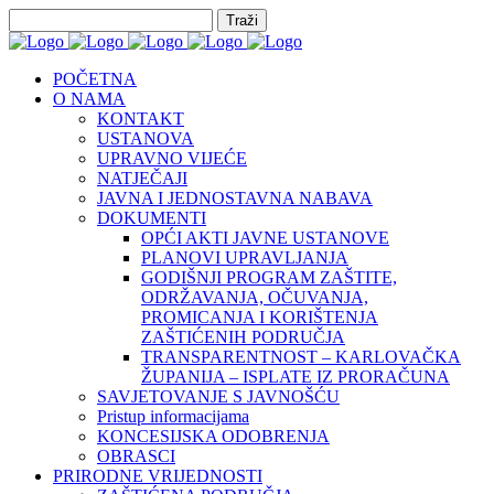
POČETNA
O NAMA
KONTAKT
USTANOVA
UPRAVNO VIJEĆE
NATJEČAJI
JAVNA I JEDNOSTAVNA NABAVA
DOKUMENTI
OPĆI AKTI JAVNE USTANOVE
PLANOVI UPRAVLJANJA
GODIŠNJI PROGRAM ZAŠTITE,
ODRŽAVANJA, OČUVANJA,
PROMICANJA I KORIŠTENJA
ZAŠTIĆENIH PODRUČJA
TRANSPARENTNOST – KARLOVAČKA
ŽUPANIJA – ISPLATE IZ PRORAČUNA
SAVJETOVANJE S JAVNOŠĆU
Pristup informacijama
KONCESIJSKA ODOBRENJA
OBRASCI
PRIRODNE VRIJEDNOSTI