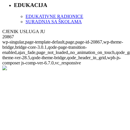
EDUKACIJA
EDUKATIVNE RADIONICE
SURADNJA SA ŠKOLAMA
CJENIK USLUGA JU
20867
wp-singular,page-template-default,page,page-id-20867,wp-theme-
bridge,bridge-core-3.0.1,qode-page-transition-
enabled,ajax_fade,page_not_loaded,,no_animation_on_touch,qode_g
theme-ver-28.5,qode-theme-bridge,qode_header_in_grid,wpb-js-
composer js-comp-ver-6.7.0,vc_responsive
CJENIK USLUGA JU