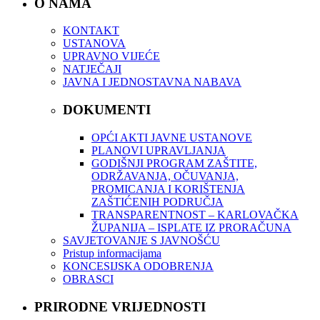
O NAMA
KONTAKT
USTANOVA
UPRAVNO VIJEĆE
NATJEČAJI
JAVNA I JEDNOSTAVNA NABAVA
DOKUMENTI
OPĆI AKTI JAVNE USTANOVE
PLANOVI UPRAVLJANJA
GODIŠNJI PROGRAM ZAŠTITE,
ODRŽAVANJA, OČUVANJA,
PROMICANJA I KORIŠTENJA
ZAŠTIĆENIH PODRUČJA
TRANSPARENTNOST – KARLOVAČKA
ŽUPANIJA – ISPLATE IZ PRORAČUNA
SAVJETOVANJE S JAVNOŠĆU
Pristup informacijama
KONCESIJSKA ODOBRENJA
OBRASCI
PRIRODNE VRIJEDNOSTI