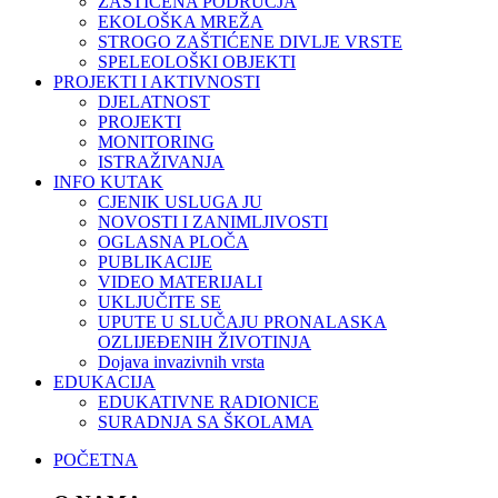
ZAŠTIĆENA PODRUČJA
EKOLOŠKA MREŽA
STROGO ZAŠTIĆENE DIVLJE VRSTE
SPELEOLOŠKI OBJEKTI
PROJEKTI I AKTIVNOSTI
DJELATNOST
PROJEKTI
MONITORING
ISTRAŽIVANJA
INFO KUTAK
CJENIK USLUGA JU
NOVOSTI I ZANIMLJIVOSTI
OGLASNA PLOČA
PUBLIKACIJE
VIDEO MATERIJALI
UKLJUČITE SE
UPUTE U SLUČAJU PRONALASKA
OZLIJEĐENIH ŽIVOTINJA
Dojava invazivnih vrsta
EDUKACIJA
EDUKATIVNE RADIONICE
SURADNJA SA ŠKOLAMA
POČETNA