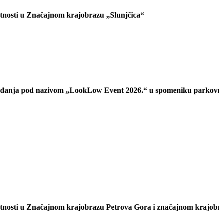
latnosti u Značajnom krajobrazu „Slunjčica“
ađanja pod nazivom „LookLow Event 2026.“ u spomeniku parkovne
atnosti u Značajnom krajobrazu Petrova Gora i značajnom krajobra