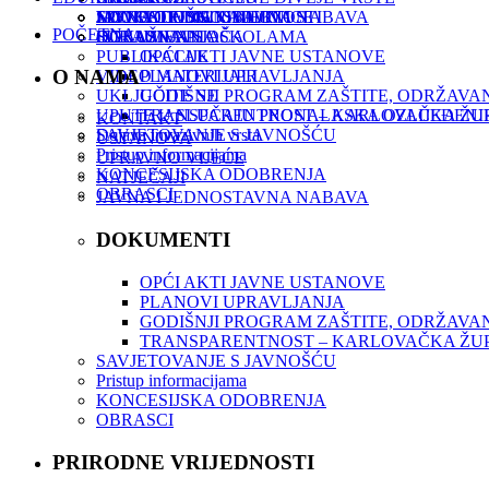
JAVNA I JEDNOSTAVNA NABAVA
SPELEOLOŠKI OBJEKTI
MONITORING
NOVOSTI I ZANIMLJIVOSTI
EDUKATIVNE RADIONICE
POČETNA
DOKUMENTI
ISTRAŽIVANJA
OGLASNA PLOČA
SURADNJA SA ŠKOLAMA
PUBLIKACIJE
OPĆI AKTI JAVNE USTANOVE
O NAMA
VIDEO MATERIJALI
PLANOVI UPRAVLJANJA
UKLJUČITE SE
GODIŠNJI PROGRAM ZAŠTITE, ODRŽAVAN
UPUTE U SLUČAJU PRONALASKA OZLIJEĐENI
TRANSPARENTNOST – KARLOVAČKA ŽUPA
KONTAKT
SAVJETOVANJE S JAVNOŠĆU
Dojava invazivnih vrsta
USTANOVA
Pristup informacijama
UPRAVNO VIJEĆE
KONCESIJSKA ODOBRENJA
NATJEČAJI
OBRASCI
JAVNA I JEDNOSTAVNA NABAVA
DOKUMENTI
OPĆI AKTI JAVNE USTANOVE
PLANOVI UPRAVLJANJA
GODIŠNJI PROGRAM ZAŠTITE, ODRŽAVAN
TRANSPARENTNOST – KARLOVAČKA ŽUPA
SAVJETOVANJE S JAVNOŠĆU
Pristup informacijama
KONCESIJSKA ODOBRENJA
OBRASCI
PRIRODNE VRIJEDNOSTI