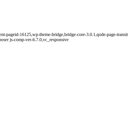
rent-pageid-16125,wp-theme-bridge,bridge-core-3.0.1,qode-page-trans
oser js-comp-ver-6.7.0,vc_responsive