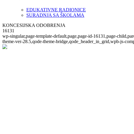
EDUKATIVNE RADIONICE
SURADNJA SA ŠKOLAMA
KONCESIJSKA ODOBRENJA
16131
wp-singular,page-template-default,page,page-id-16131,page-child,pa
theme-ver-28.5,qode-theme-bridge,qode_header_in_grid,wpb-js-comp