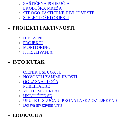
ZAŠTIĆENA PODRUČJA
EKOLOŠKA MREŽA
STROGO ZAŠTIĆENE DIVLJE VRSTE
SPELEOLOŠKI OBJEKTI
PROJEKTI I AKTIVNOSTI
DJELATNOST
PROJEKTI
MONITORING
ISTRAŽIVANJA
INFO KUTAK
CJENIK USLUGA JU
NOVOSTI I ZANIMLJIVOSTI
OGLASNA PLOČA
PUBLIKACIJE
VIDEO MATERIJALI
UKLJUČITE SE
UPUTE U SLUČAJU PRONALASKA OZLIJEĐENI
Dojava invazivnih vrsta
EDUKACIJA