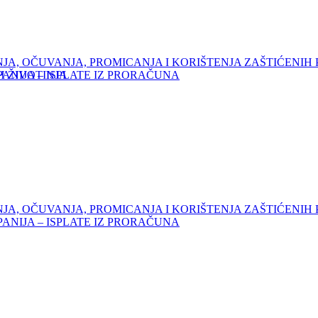
JA, OČUVANJA, PROMICANJA I KORIŠTENJA ZAŠTIĆENIH
H ŽIVOTINJA
NIJA – ISPLATE IZ PRORAČUNA
JA, OČUVANJA, PROMICANJA I KORIŠTENJA ZAŠTIĆENIH
NIJA – ISPLATE IZ PRORAČUNA