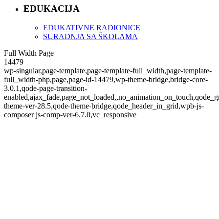
EDUKACIJA
EDUKATIVNE RADIONICE
SURADNJA SA ŠKOLAMA
Full Width Page
14479
wp-singular,page-template,page-template-full_width,page-template-
full_width-php,page,page-id-14479,wp-theme-bridge,bridge-core-
3.0.1,qode-page-transition-
enabled,ajax_fade,page_not_loaded,,no_animation_on_touch,qode_g
theme-ver-28.5,qode-theme-bridge,qode_header_in_grid,wpb-js-
composer js-comp-ver-6.7.0,vc_responsive
Full Width Page