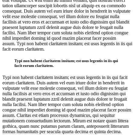
erat volutpat. Ut wisi enim ad minim veniam, quis nostrud exerci
tation ullamcorper suscipit lobortis nisl ut aliquip ex ea commodo
consequat. Duis autem vel eum iriure dolor in hendrerit in vulputate
velit esse molestie consequat, vel illum dolore eu feugiat nulla
facilisis at vero eros et accumsan et iusto odio dignissim qui blandit
praesent luptatum zzril delenit augue duis dolore te feugait nulla
facilisi. Nam liber tempor cum soluta nobis eleifend option congue
nihil imperdiet doming id quod mazim placerat facer possim
assum. Typi non habent claritatem insitam; est usus legentis in iis qui
facit eorum claritatem.
Typi non habent claritatem insitam; est usus legentis in iis qui
facit eorum claritatem.
Typi non habent claritatem insitam; est usus legentis in iis qui facit
eorum claritatem. Duis autem vel eum iriure dolor in hendrerit in
vulputate velit esse molestie consequat, vel illum dolore eu feugiat
nulla facilisis at vero eros et accumsan et iusto odio dignissim qui
blandit praesent luptatum zzril delenit augue duis dolore te feugait
nulla facilisi. Nam liber tempor cum soluta nobis eleifend option
congue nihil imperdiet doming id quod mazim placerat facer possim
assum. Claritas est etiam processus dynamicus, qui sequitur
mutationem consuetudium lectorum. Mirum est notare quam littera
gothica, quam nunc putamus parum claram, anteposuerit litterarum
formas humanitatis per seacula quarta decima et quinta decima.