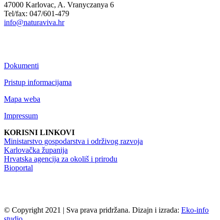
47000 Karlovac, A. Vranyczanya 6
Tel/fax: 047/601-479
info@naturaviva.hr
Dokumenti
Pristup informacijama
Mapa weba
Impressum
KORISNI LINKOVI
Ministarstvo gospodarstva i održivog razvoja
Karlovačka županija
Hrvatska agencija za okoliš i prirodu
Bioportal
© Copyright 2021 | Sva prava pridržana. Dizajn i izrada:
Eko-info
studio