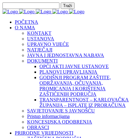
POČETNA
O NAMA
KONTAKT
USTANOVA
UPRAVNO VIJEĆE
NATJEČAJI
JAVNA I JEDNOSTAVNA NABAVA
DOKUMENTI
OPĆI AKTI JAVNE USTANOVE
PLANOVI UPRAVLJANJA
GODIŠNJI PROGRAM ZAŠTITE,
ODRŽAVANJA, OČUVANJA,
PROMICANJA I KORIŠTENJA
ZAŠTIĆENIH PODRUČJA
TRANSPARENTNOST – KARLOVAČKA
ŽUPANIJA – ISPLATE IZ PRORAČUNA
SAVJETOVANJE S JAVNOŠĆU
Pristup informacijama
KONCESIJSKA ODOBRENJA
OBRASCI
PRIRODNE VRIJEDNOSTI