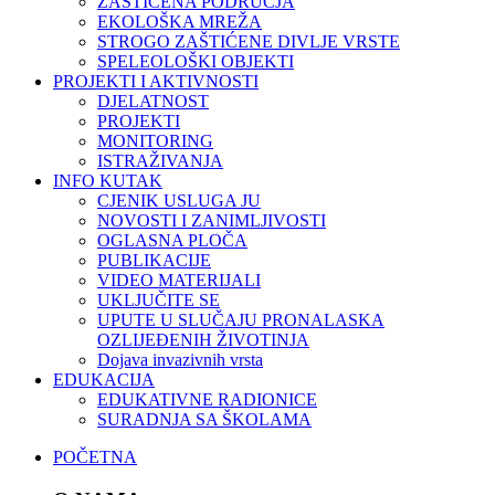
ZAŠTIĆENA PODRUČJA
EKOLOŠKA MREŽA
STROGO ZAŠTIĆENE DIVLJE VRSTE
SPELEOLOŠKI OBJEKTI
PROJEKTI I AKTIVNOSTI
DJELATNOST
PROJEKTI
MONITORING
ISTRAŽIVANJA
INFO KUTAK
CJENIK USLUGA JU
NOVOSTI I ZANIMLJIVOSTI
OGLASNA PLOČA
PUBLIKACIJE
VIDEO MATERIJALI
UKLJUČITE SE
UPUTE U SLUČAJU PRONALASKA
OZLIJEĐENIH ŽIVOTINJA
Dojava invazivnih vrsta
EDUKACIJA
EDUKATIVNE RADIONICE
SURADNJA SA ŠKOLAMA
POČETNA