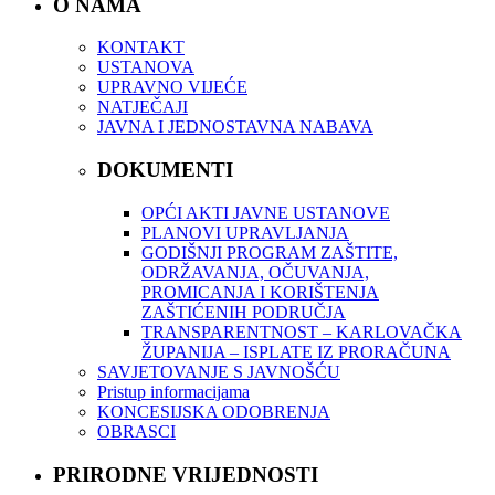
O NAMA
KONTAKT
USTANOVA
UPRAVNO VIJEĆE
NATJEČAJI
JAVNA I JEDNOSTAVNA NABAVA
DOKUMENTI
OPĆI AKTI JAVNE USTANOVE
PLANOVI UPRAVLJANJA
GODIŠNJI PROGRAM ZAŠTITE,
ODRŽAVANJA, OČUVANJA,
PROMICANJA I KORIŠTENJA
ZAŠTIĆENIH PODRUČJA
TRANSPARENTNOST – KARLOVAČKA
ŽUPANIJA – ISPLATE IZ PRORAČUNA
SAVJETOVANJE S JAVNOŠĆU
Pristup informacijama
KONCESIJSKA ODOBRENJA
OBRASCI
PRIRODNE VRIJEDNOSTI