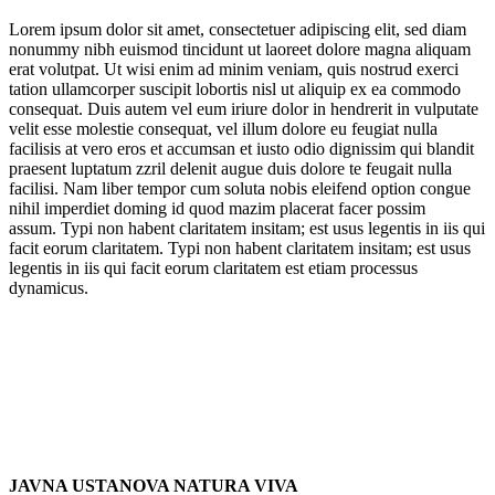
Lorem ipsum dolor sit amet, consectetuer adipiscing elit, sed diam
nonummy nibh euismod tincidunt ut laoreet dolore magna aliquam
erat volutpat. Ut wisi enim ad minim veniam, quis nostrud exerci
tation ullamcorper suscipit lobortis nisl ut aliquip ex ea commodo
consequat. Duis autem vel eum iriure dolor in hendrerit in vulputate
velit esse molestie consequat, vel illum dolore eu feugiat nulla
facilisis at vero eros et accumsan et iusto odio dignissim qui blandit
praesent luptatum zzril delenit augue duis dolore te feugait nulla
facilisi. Nam liber tempor cum soluta nobis eleifend option congue
nihil imperdiet doming id quod mazim placerat facer possim
assum. Typi non habent claritatem insitam; est usus legentis in iis qui
facit eorum claritatem. Typi non habent claritatem insitam; est usus
legentis in iis qui facit eorum claritatem est etiam processus
dynamicus.
JAVNA USTANOVA NATURA VIVA