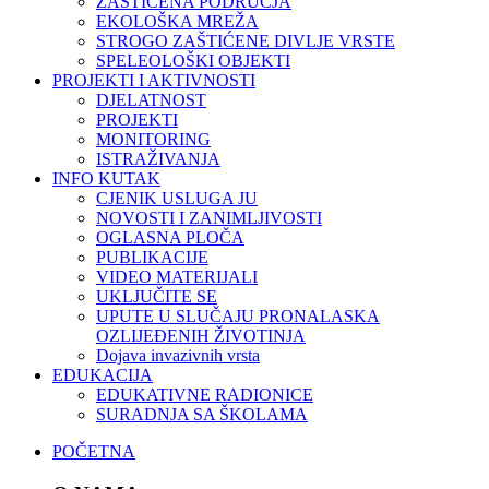
ZAŠTIĆENA PODRUČJA
EKOLOŠKA MREŽA
STROGO ZAŠTIĆENE DIVLJE VRSTE
SPELEOLOŠKI OBJEKTI
PROJEKTI I AKTIVNOSTI
DJELATNOST
PROJEKTI
MONITORING
ISTRAŽIVANJA
INFO KUTAK
CJENIK USLUGA JU
NOVOSTI I ZANIMLJIVOSTI
OGLASNA PLOČA
PUBLIKACIJE
VIDEO MATERIJALI
UKLJUČITE SE
UPUTE U SLUČAJU PRONALASKA
OZLIJEĐENIH ŽIVOTINJA
Dojava invazivnih vrsta
EDUKACIJA
EDUKATIVNE RADIONICE
SURADNJA SA ŠKOLAMA
POČETNA