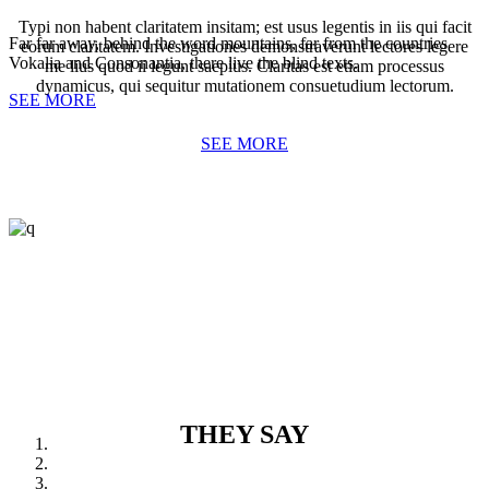
Typi non habent claritatem insitam; est usus legentis in iis qui facit
Far far away, behind the word mountains, far from the countries
eorum claritatem. Investigationes demonstraverunt lectores legere
Vokalia and Consonantia, there live the blind texts.
me lius quod ii legunt saepius. Claritas est etiam processus
dynamicus, qui sequitur mutationem consuetudium lectorum.
SEE MORE
SEE MORE
THEY SAY