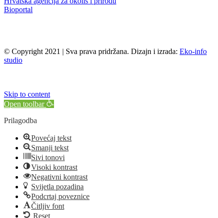
Hrvatska agencija za okoliš i prirodu
Bioportal
© Copyright 2021 | Sva prava pridržana. Dizajn i izrada:
Eko-info
studio
Skip to content
Open toolbar
Prilagodba
Povećaj tekst
Smanji tekst
Sivi tonovi
Visoki kontrast
Negativni kontrast
Svijetla pozadina
Podcrtaj poveznice
Čitljiv font
Reset