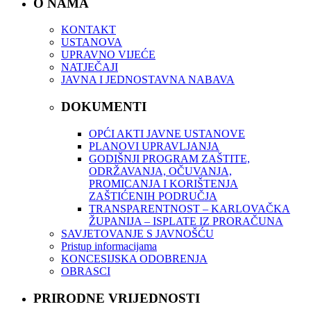
O NAMA
KONTAKT
USTANOVA
UPRAVNO VIJEĆE
NATJEČAJI
JAVNA I JEDNOSTAVNA NABAVA
DOKUMENTI
OPĆI AKTI JAVNE USTANOVE
PLANOVI UPRAVLJANJA
GODIŠNJI PROGRAM ZAŠTITE,
ODRŽAVANJA, OČUVANJA,
PROMICANJA I KORIŠTENJA
ZAŠTIĆENIH PODRUČJA
TRANSPARENTNOST – KARLOVAČKA
ŽUPANIJA – ISPLATE IZ PRORAČUNA
SAVJETOVANJE S JAVNOŠĆU
Pristup informacijama
KONCESIJSKA ODOBRENJA
OBRASCI
PRIRODNE VRIJEDNOSTI