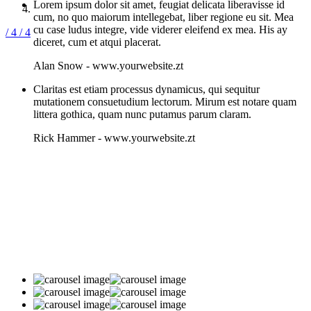
Lorem ipsum dolor sit amet, feugiat delicata liberavisse id
cum, no quo maiorum intellegebat, liber regione eu sit. Mea
cu case ludus integre, vide viderer eleifend ex mea. His ay
/ 4
/ 4
diceret, cum et atqui placerat.
Alan Snow
-
www.yourwebsite.zt
Claritas est etiam processus dynamicus, qui sequitur
mutationem consuetudium lectorum. Mirum est notare quam
littera gothica, quam nunc putamus parum claram.
Rick Hammer
-
www.yourwebsite.zt