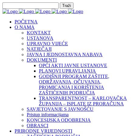
POČETNA
O NAMA
KONTAKT
USTANOVA
UPRAVNO VIJEĆE
NATJEČAJI
JAVNA I JEDNOSTAVNA NABAVA
DOKUMENTI
OPĆI AKTI JAVNE USTANOVE
PLANOVI UPRAVLJANJA
GODIŠNJI PROGRAM ZAŠTITE,
ODRŽAVANJA, OČUVANJA,
PROMICANJA I KORIŠTENJA
ZAŠTIĆENIH PODRUČJA
TRANSPARENTNOST – KARLOVAČKA
ŽUPANIJA – ISPLATE IZ PRORAČUNA
SAVJETOVANJE S JAVNOŠĆU
Pristup informacijama
KONCESIJSKA ODOBRENJA
OBRASCI
PRIRODNE VRIJEDNOSTI