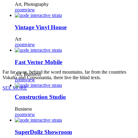
MANAGE
Art, Photography
zoom
view
YOUR
Vintage Vinyl House
BUSINESS
Art
zoom
view
Fast Vector Mobile
Far far away, behind the word mountains, far from the countries
Art, Business
Vokalia and Consonantia, there live the blind texts.
zoom
view
SEE MORE
Construction Studio
Business
zoom
view
SuperDollz Showroom