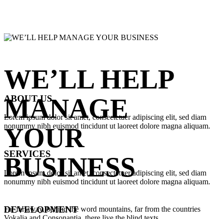
WE’LL HELP
ABOUT US
MANAGE
Lorem ipsum dolor sit amet, consectetuer adipiscing elit, sed diam
nonummy nibh euismod tincidunt ut laoreet dolore magna aliquam.
YOUR
SERVICES
BUSINESS
Lorem ipsum dolor sit amet, consectetuer adipiscing elit, sed diam
nonummy nibh euismod tincidunt ut laoreet dolore magna aliquam.
DEVELOPMENT
Far far away, behind the word mountains, far from the countries
Vokalia and Consonantia, there live the blind texts.