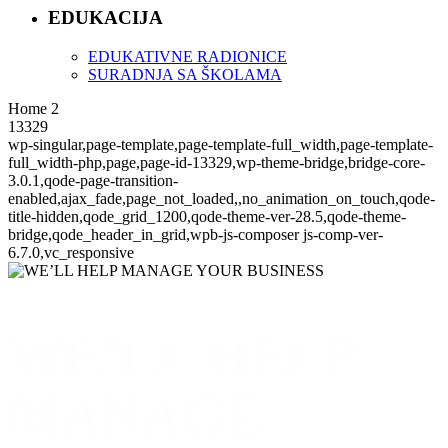
EDUKACIJA
EDUKATIVNE RADIONICE
SURADNJA SA ŠKOLAMA
Home 2
13329
wp-singular,page-template,page-template-full_width,page-template-
full_width-php,page,page-id-13329,wp-theme-bridge,bridge-core-
3.0.1,qode-page-transition-
enabled,ajax_fade,page_not_loaded,,no_animation_on_touch,qode-
title-hidden,qode_grid_1200,qode-theme-ver-28.5,qode-theme-
bridge,qode_header_in_grid,wpb-js-composer js-comp-ver-
6.7.0,vc_responsive
WE’LL HELP
MANAGE