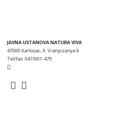
JAVNA USTANOVA NATURA VIVA
47000 Karlovac, A. Vranyczanya 6
Tel/fax: 047/601-479
info@naturaviva.hr
Dokumenti
Pristup informacijama
Mapa weba
Impressum