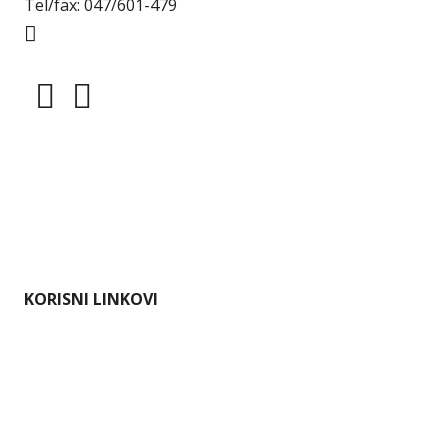
Tel/fax: 047/601-479
info@naturaviva.hr
Dokumenti
Pristup informacijama
Mapa weba
Impressum
KORISNI LINKOVI
Ministarstvo gospodarstva i održivog razvoja
Karlovačka županija
Hrvatska agencija za okoliš i prirodu
Bioportal