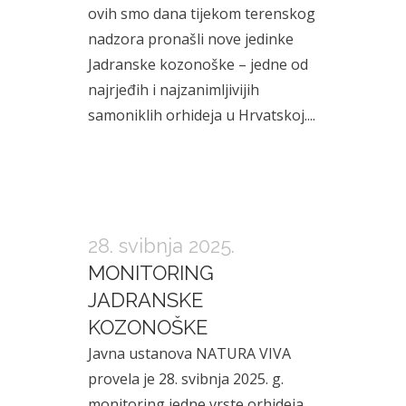
ovih smo dana tijekom terenskog
nadzora pronašli nove jedinke
Jadranske kozonoške – jedne od
najrjeđih i najzanimljivijih
samoniklih orhideja u Hrvatskoj....
28. svibnja 2025.
MONITORING
JADRANSKE
KOZONOŠKE
Javna ustanova NATURA VIVA
provela je 28. svibnja 2025. g.
monitoring jedne vrste orhideja,