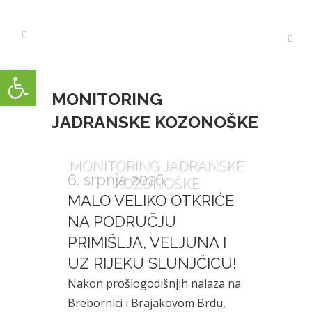
Open toolbar
MONITORING
JADRANSKE KOZONOŠKE
MONITORING JADRANSKE
6. srpnja 2026.
KOZONOŠKE
MALO VELIKO OTKRIĆE
NA PODRUČJU
PRIMIŠLJA, VELJUNA I
UZ RIJEKU SLUNJČICU!
Nakon prošlogodišnjih nalaza na
Brebornici i Brajakovom Brdu,