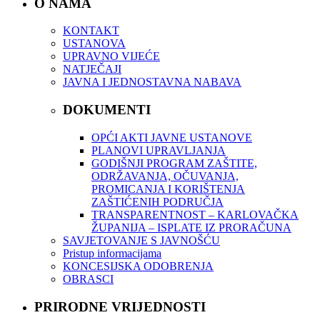
O NAMA
KONTAKT
USTANOVA
UPRAVNO VIJEĆE
NATJEČAJI
JAVNA I JEDNOSTAVNA NABAVA
DOKUMENTI
OPĆI AKTI JAVNE USTANOVE
PLANOVI UPRAVLJANJA
GODIŠNJI PROGRAM ZAŠTITE,
ODRŽAVANJA, OČUVANJA,
PROMICANJA I KORIŠTENJA
ZAŠTIĆENIH PODRUČJA
TRANSPARENTNOST – KARLOVAČKA
ŽUPANIJA – ISPLATE IZ PRORAČUNA
SAVJETOVANJE S JAVNOŠĆU
Pristup informacijama
KONCESIJSKA ODOBRENJA
OBRASCI
PRIRODNE VRIJEDNOSTI