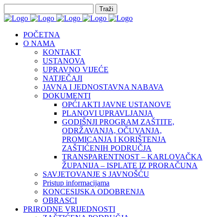
POČETNA
O NAMA
KONTAKT
USTANOVA
UPRAVNO VIJEĆE
NATJEČAJI
JAVNA I JEDNOSTAVNA NABAVA
DOKUMENTI
OPĆI AKTI JAVNE USTANOVE
PLANOVI UPRAVLJANJA
GODIŠNJI PROGRAM ZAŠTITE,
ODRŽAVANJA, OČUVANJA,
PROMICANJA I KORIŠTENJA
ZAŠTIĆENIH PODRUČJA
TRANSPARENTNOST – KARLOVAČKA
ŽUPANIJA – ISPLATE IZ PRORAČUNA
SAVJETOVANJE S JAVNOŠĆU
Pristup informacijama
KONCESIJSKA ODOBRENJA
OBRASCI
PRIRODNE VRIJEDNOSTI