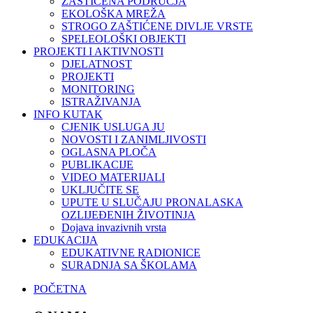
ZAŠTIĆENA PODRUČJA
EKOLOŠKA MREŽA
STROGO ZAŠTIĆENE DIVLJE VRSTE
SPELEOLOŠKI OBJEKTI
PROJEKTI I AKTIVNOSTI
DJELATNOST
PROJEKTI
MONITORING
ISTRAŽIVANJA
INFO KUTAK
CJENIK USLUGA JU
NOVOSTI I ZANIMLJIVOSTI
OGLASNA PLOČA
PUBLIKACIJE
VIDEO MATERIJALI
UKLJUČITE SE
UPUTE U SLUČAJU PRONALASKA
OZLIJEĐENIH ŽIVOTINJA
Dojava invazivnih vrsta
EDUKACIJA
EDUKATIVNE RADIONICE
SURADNJA SA ŠKOLAMA
POČETNA