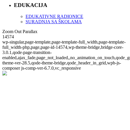
EDUKACIJA
EDUKATIVNE RADIONICE
SURADNJA SA ŠKOLAMA
Zoom Out Parallax
14574
wp-singular,page-template,page-template-full_width,page-template-
full_width-php,page,page-id-14574,wp-theme-bridge,bridge-core-
3.0.1,qode-page-transition-
enabled,ajax_fade,page_not_loaded,,no_animation_on_touch,qode_g
theme-ver-28.5,qode-theme-bridge,qode_header_in_grid,wpb-js-
composer js-comp-ver-6.7.0,vc_responsive
Zoom Out Parallax