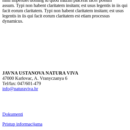
nihil imperdiet doming id quod mazim placerat facer possim
assum. Typi non habent claritatem insitam; est usus legentis in iis qui
facit eorum claritatem. Typi non habent claritatem insitam; est usus
legentis in iis qui facit eorum claritatem est etiam processus
dynamicus.
JAVNA USTANOVA NATURA VIVA
47000 Karlovac, A. Vranyczanya 6
Tel/fax: 047/601-479
info@naturaviva.hr
Dokumenti
Pristup informacijama