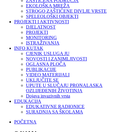
ZAŠTIĆENA PODRUČJA
EKOLOŠKA MREŽA
STROGO ZAŠTIĆENE DIVLJE VRSTE
SPELEOLOŠKI OBJEKTI
PROJEKTI I AKTIVNOSTI
DJELATNOST
PROJEKTI
MONITORING
ISTRAŽIVANJA
INFO KUTAK
CJENIK USLUGA JU
NOVOSTI I ZANIMLJIVOSTI
OGLASNA PLOČA
PUBLIKACIJE
VIDEO MATERIJALI
UKLJUČITE SE
UPUTE U SLUČAJU PRONALASKA
OZLIJEĐENIH ŽIVOTINJA
Dojava invazivnih vrsta
EDUKACIJA
EDUKATIVNE RADIONICE
SURADNJA SA ŠKOLAMA
POČETNA