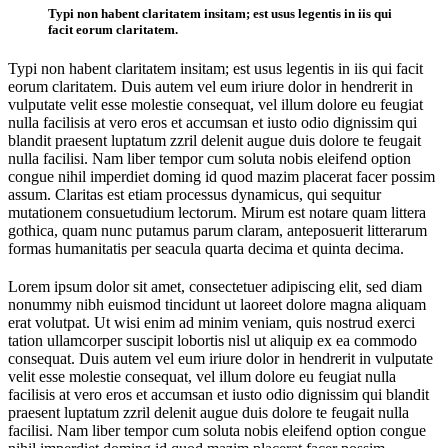
Typi non habent claritatem insitam; est usus legentis in iis qui
facit eorum claritatem.
Typi non habent claritatem insitam; est usus legentis in iis qui facit
eorum claritatem. Duis autem vel eum iriure dolor in hendrerit in
vulputate velit esse molestie consequat, vel illum dolore eu feugiat
nulla facilisis at vero eros et accumsan et iusto odio dignissim qui
blandit praesent luptatum zzril delenit augue duis dolore te feugait
nulla facilisi. Nam liber tempor cum soluta nobis eleifend option
congue nihil imperdiet doming id quod mazim placerat facer possim
assum. Claritas est etiam processus dynamicus, qui sequitur
mutationem consuetudium lectorum. Mirum est notare quam littera
gothica, quam nunc putamus parum claram, anteposuerit litterarum
formas humanitatis per seacula quarta decima et quinta decima.
Lorem ipsum dolor sit amet, consectetuer adipiscing elit, sed diam
nonummy nibh euismod tincidunt ut laoreet dolore magna aliquam
erat volutpat. Ut wisi enim ad minim veniam, quis nostrud exerci
tation ullamcorper suscipit lobortis nisl ut aliquip ex ea commodo
consequat. Duis autem vel eum iriure dolor in hendrerit in vulputate
velit esse molestie consequat, vel illum dolore eu feugiat nulla
facilisis at vero eros et accumsan et iusto odio dignissim qui blandit
praesent luptatum zzril delenit augue duis dolore te feugait nulla
facilisi. Nam liber tempor cum soluta nobis eleifend option congue