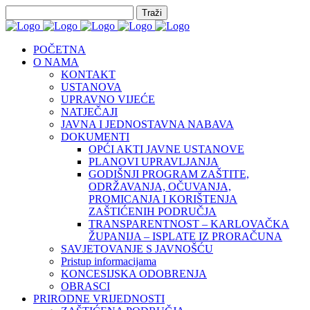
POČETNA
O NAMA
KONTAKT
USTANOVA
UPRAVNO VIJEĆE
NATJEČAJI
JAVNA I JEDNOSTAVNA NABAVA
DOKUMENTI
OPĆI AKTI JAVNE USTANOVE
PLANOVI UPRAVLJANJA
GODIŠNJI PROGRAM ZAŠTITE,
ODRŽAVANJA, OČUVANJA,
PROMICANJA I KORIŠTENJA
ZAŠTIĆENIH PODRUČJA
TRANSPARENTNOST – KARLOVAČKA
ŽUPANIJA – ISPLATE IZ PRORAČUNA
SAVJETOVANJE S JAVNOŠĆU
Pristup informacijama
KONCESIJSKA ODOBRENJA
OBRASCI
PRIRODNE VRIJEDNOSTI