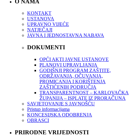
O NAMA
KONTAKT
USTANOVA
UPRAVNO VIJEĆE
NATJEČAJI
JAVNA I JEDNOSTAVNA NABAVA
DOKUMENTI
OPĆI AKTI JAVNE USTANOVE
PLANOVI UPRAVLJANJA
GODIŠNJI PROGRAM ZAŠTITE,
ODRŽAVANJA, OČUVANJA,
PROMICANJA I KORIŠTENJA
ZAŠTIĆENIH PODRUČJA
TRANSPARENTNOST – KARLOVAČKA
ŽUPANIJA – ISPLATE IZ PRORAČUNA
SAVJETOVANJE S JAVNOŠĆU
Pristup informacijama
KONCESIJSKA ODOBRENJA
OBRASCI
PRIRODNE VRIJEDNOSTI