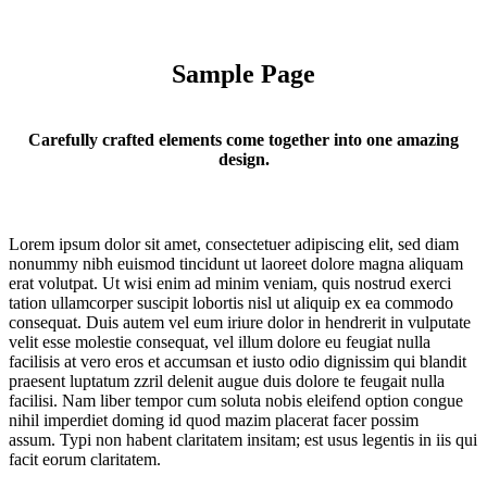
Sample Page
Carefully crafted elements come together into one amazing
design.
Lorem ipsum dolor sit amet, consectetuer adipiscing elit, sed diam
nonummy nibh euismod tincidunt ut laoreet dolore magna aliquam
erat volutpat. Ut wisi enim ad minim veniam, quis nostrud exerci
tation ullamcorper suscipit lobortis nisl ut aliquip ex ea commodo
consequat. Duis autem vel eum iriure dolor in hendrerit in vulputate
velit esse molestie consequat, vel illum dolore eu feugiat nulla
facilisis at vero eros et accumsan et iusto odio dignissim qui blandit
praesent luptatum zzril delenit augue duis dolore te feugait nulla
facilisi. Nam liber tempor cum soluta nobis eleifend option congue
nihil imperdiet doming id quod mazim placerat facer possim
assum. Typi non habent claritatem insitam; est usus legentis in iis qui
facit eorum claritatem.