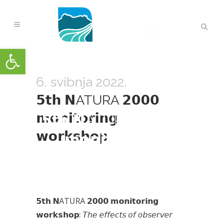
Open toolbar
6. svibnja 2022.
𝟱𝘁𝗵 𝗡ATURA 𝟮𝟬𝟬𝟬
𝗺𝗼𝗻𝗶𝘁𝗼𝗿𝗶𝗻𝗴
𝟱𝘁𝗵 𝗡ATURA 𝟮𝟬𝟬𝟬
𝘄𝗼𝗿𝗸𝘀𝗵𝗼𝗽
𝗺𝗼𝗻𝗶𝘁𝗼𝗿𝗶𝗻𝗴
𝘄𝗼𝗿𝗸𝘀𝗵𝗼𝗽
𝟱𝘁𝗵 𝗡ATURA 𝟮𝟬𝟬𝟬 𝗺𝗼𝗻𝗶𝘁𝗼𝗿𝗶𝗻𝗴
𝘄𝗼𝗿𝗸𝘀𝗵𝗼𝗽: 𝘛𝘩𝘦 𝘦𝘧𝘧𝘦𝘤𝘵𝘴 𝘰𝘧 𝘰𝘣𝘴𝘦𝘳𝘷𝘦𝘳