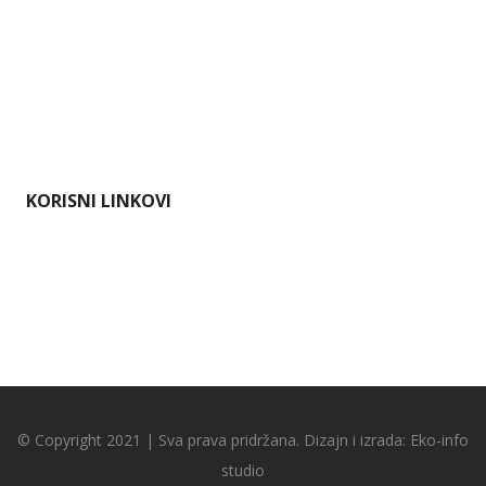
Dokumenti
Pristup informacijama
Mapa weba
Impressum
KORISNI LINKOVI
Ministarstvo gospodarstva i održivog razvoja
Karlovačka županija
Hrvatska agencija za okoliš i prirodu
Bioportal
© Copyright 2021 | Sva prava pridržana. Dizajn i izrada:
Eko-info
studio