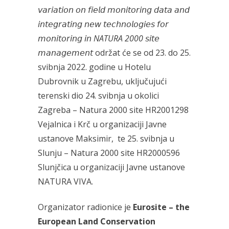
𝘷𝘢𝘳𝘪𝘢𝘵𝘪𝘰𝘯 𝘰𝘯 𝘧𝘪𝘦𝘭𝘥 𝘮𝘰𝘯𝘪𝘵𝘰𝘳𝘪𝘯𝘨 𝘥𝘢𝘵𝘢 𝘢𝘯𝘥
𝘪𝘯𝘵𝘦𝘨𝘳𝘢𝘵𝘪𝘯𝘨 𝘯𝘦𝘸 𝘵𝘦𝘤𝘩𝘯𝘰𝘭𝘰𝘨𝘪𝘦𝘴 𝘧𝘰𝘳
𝘮𝘰𝘯𝘪𝘵𝘰𝘳𝘪𝘯𝘨
𝘪𝘯
NATURA 2000
𝘴𝘪𝘵𝘦
𝘮𝘢𝘯𝘢𝘨𝘦𝘮𝘦𝘯𝘵 održat će se od 23. do 25.
svibnja 2022. godine u Hotelu
Dubrovnik u Zagrebu, uključujući
terenski dio 24. svibnja u okolici
Zagreba – Natura 2000 site HR2001298
Vejalnica i Krč u organizaciji Javne
ustanove Maksimir, te 25. svibnja u
Slunju – Natura 2000 site HR2000596
Slunjčica u organizaciji Javne ustanove
NATURA VIVA.
Organizator radionice je
Eurosite – the
European Land Conservation