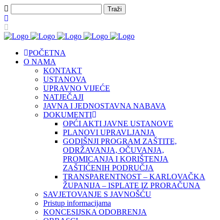
POČETNA
O NAMA
KONTAKT
USTANOVA
UPRAVNO VIJEĆE
NATJEČAJI
JAVNA I JEDNOSTAVNA NABAVA
DOKUMENTI
OPĆI AKTI JAVNE USTANOVE
PLANOVI UPRAVLJANJA
GODIŠNJI PROGRAM ZAŠTITE,
ODRŽAVANJA, OČUVANJA,
PROMICANJA I KORIŠTENJA
ZAŠTIĆENIH PODRUČJA
TRANSPARENTNOST – KARLOVAČKA
ŽUPANIJA – ISPLATE IZ PRORAČUNA
SAVJETOVANJE S JAVNOŠĆU
Pristup informacijama
KONCESIJSKA ODOBRENJA