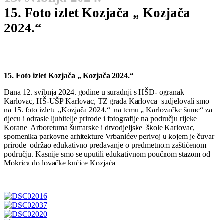
15. Foto izlet Kozjača „ Kozjača
2024.“
15. Foto izlet Kozjača „ Kozjača 2024.“
Dana 12. svibnja 2024. godine u suradnji s HŠD- ogranak
Karlovac, HŠ-UŠP Karlovac, TZ grada Karlovca sudjelovali smo
na 15. foto izletu „Kozjača 2024.“ na temu „ Karlovačke šume“ za
djecu i odrasle ljubitelje prirode i fotografije na području rijeke
Korane, Arboretuma šumarske i drvodjeljske škole Karlovac,
spomenika parkovne arhitekture Vrbanićev perivoj u kojem je čuvar
prirode održao edukativno predavanje o predmetnom zaštićenom
području. Kasnije smo se uputili edukativnom poučnom stazom od
Mokrica do lovačke kućice Kozjača.