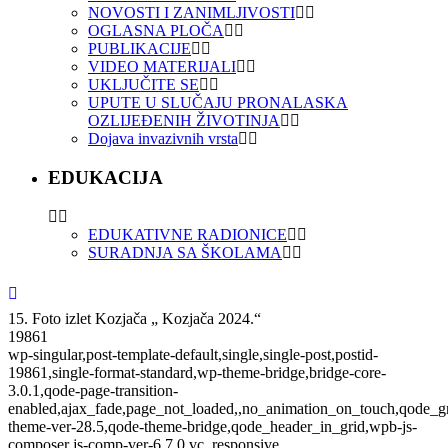
NOVOSTI I ZANIMLJIVOSTI
OGLASNA PLOČA
PUBLIKACIJE
VIDEO MATERIJALI
UKLJUČITE SE
UPUTE U SLUČAJU PRONALASKA
OZLIJEĐENIH ŽIVOTINJA
Dojava invazivnih vrsta
EDUKACIJA
EDUKATIVNE RADIONICE
SURADNJA SA ŠKOLAMA
15. Foto izlet Kozjača „ Kozjača 2024.“
19861
wp-singular,post-template-default,single,single-post,postid-
19861,single-format-standard,wp-theme-bridge,bridge-core-
3.0.1,qode-page-transition-
enabled,ajax_fade,page_not_loaded,,no_animation_on_touch,qode_g
theme-ver-28.5,qode-theme-bridge,qode_header_in_grid,wpb-js-
composer js-comp-ver-6.7.0,vc_responsive