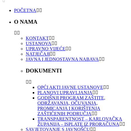
POČETNA
O NAMA
KONTAKT
USTANOVA
UPRAVNO VIJEĆE
NATJEČAJI
JAVNA I JEDNOSTAVNA NABAVA
DOKUMENTI
OPĆI AKTI JAVNE USTANOVE
PLANOVI UPRAVLJANJA
GODIŠNJI PROGRAM ZAŠTITE,
ODRŽAVANJA, OČUVANJA,
PROMICANJA I KORIŠTENJA
ZAŠTIĆENIH PODRUČJA
TRANSPARENTNOST – KARLOVAČKA
ŽUPANIJA – ISPLATE IZ PRORAČUNA
SAVJETOVANJE S JAVNOŠĆU