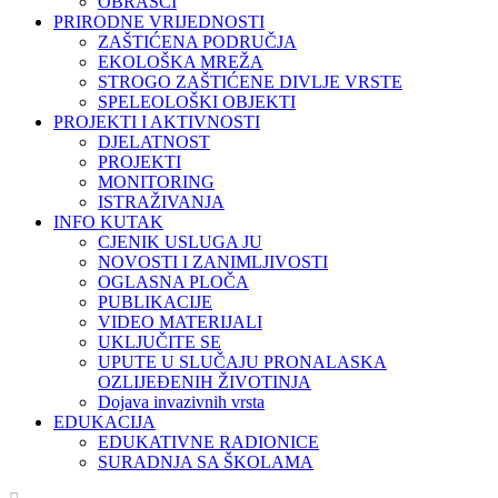
OBRASCI
PRIRODNE VRIJEDNOSTI
ZAŠTIĆENA PODRUČJA
EKOLOŠKA MREŽA
STROGO ZAŠTIĆENE DIVLJE VRSTE
SPELEOLOŠKI OBJEKTI
PROJEKTI I AKTIVNOSTI
DJELATNOST
PROJEKTI
MONITORING
ISTRAŽIVANJA
INFO KUTAK
CJENIK USLUGA JU
NOVOSTI I ZANIMLJIVOSTI
OGLASNA PLOČA
PUBLIKACIJE
VIDEO MATERIJALI
UKLJUČITE SE
UPUTE U SLUČAJU PRONALASKA
OZLIJEĐENIH ŽIVOTINJA
Dojava invazivnih vrsta
EDUKACIJA
EDUKATIVNE RADIONICE
SURADNJA SA ŠKOLAMA