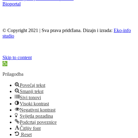
Bioportal
© Copyright 2021 | Sva prava pridržana. Dizajn i izrada:
Eko-info
studio
Skip to content
Open
toolbar
Prilagodba
Povećaj tekst
Smanji tekst
Sivi tonovi
Visoki kontrast
Negativni kontrast
Svijetla pozadina
Podcrtaj poveznice
Čitljiv font
Reset