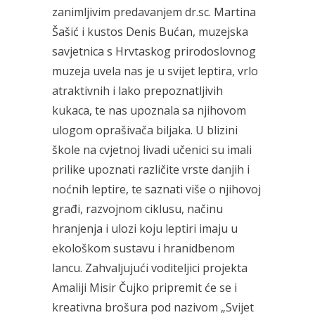
zanimljivim predavanjem dr.sc. Martina
Šašić i kustos Denis Bućan, muzejska
savjetnica s Hrvtaskog prirodoslovnog
muzeja uvela nas je u svijet leptira, vrlo
atraktivnih i lako prepoznatljivih
kukaca, te nas upoznala sa njihovom
ulogom oprašivača biljaka. U blizini
škole na cvjetnoj livadi učenici su imali
prilike upoznati različite vrste danjih i
noćnih leptire, te saznati više o njihovoj
građi, razvojnom ciklusu, načinu
hranjenja i ulozi koju leptiri imaju u
ekološkom sustavu i hranidbenom
lancu. Zahvaljujući voditeljici projekta
Amaliji Misir Čujko pripremit će se i
kreativna brošura pod nazivom „Svijet