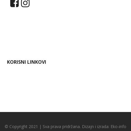
Dokumenti
Pristup informacijama
Mapa weba
Impressum
KORISNI LINKOVI
Ministarstvo gospodarstva i održivog razvoja
Karlovačka županija
Hrvatska agencija za okoliš i prirodu
Bioportal
© Copyright 2021 | Sva prava pridržana. Dizajn i izrada:
Eko-info