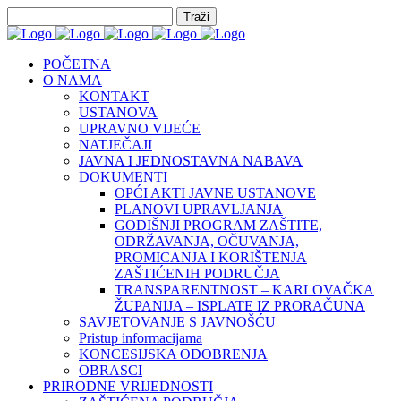
POČETNA
O NAMA
KONTAKT
USTANOVA
UPRAVNO VIJEĆE
NATJEČAJI
JAVNA I JEDNOSTAVNA NABAVA
DOKUMENTI
OPĆI AKTI JAVNE USTANOVE
PLANOVI UPRAVLJANJA
GODIŠNJI PROGRAM ZAŠTITE,
ODRŽAVANJA, OČUVANJA,
PROMICANJA I KORIŠTENJA
ZAŠTIĆENIH PODRUČJA
TRANSPARENTNOST – KARLOVAČKA
ŽUPANIJA – ISPLATE IZ PRORAČUNA
SAVJETOVANJE S JAVNOŠĆU
Pristup informacijama
KONCESIJSKA ODOBRENJA
OBRASCI
PRIRODNE VRIJEDNOSTI