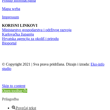
Pristup informacijama
Mapa weba
Impressum
KORISNI LINKOVI
Ministarstvo gospodarstva i održivog razvoja
Karlovačka županija
Hrvatska agencija za okoliš i prirodu
Bioportal
© Copyright 2021 | Sva prava pridržana. Dizajn i izrada:
Eko-info
studio
Skip to content
Open toolbar
Prilagodba
Povećaj tekst