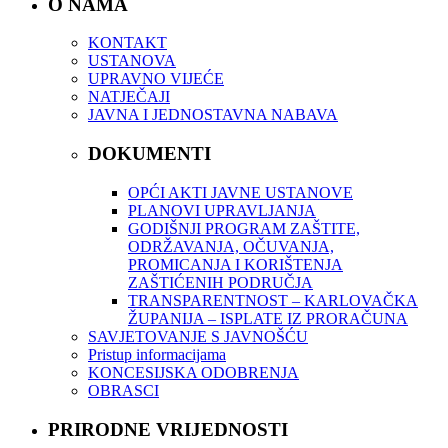
O NAMA
KONTAKT
USTANOVA
UPRAVNO VIJEĆE
NATJEČAJI
JAVNA I JEDNOSTAVNA NABAVA
DOKUMENTI
OPĆI AKTI JAVNE USTANOVE
PLANOVI UPRAVLJANJA
GODIŠNJI PROGRAM ZAŠTITE,
ODRŽAVANJA, OČUVANJA,
PROMICANJA I KORIŠTENJA
ZAŠTIĆENIH PODRUČJA
TRANSPARENTNOST – KARLOVAČKA
ŽUPANIJA – ISPLATE IZ PRORAČUNA
SAVJETOVANJE S JAVNOŠĆU
Pristup informacijama
KONCESIJSKA ODOBRENJA
OBRASCI
PRIRODNE VRIJEDNOSTI