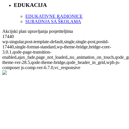
EDUKACIJA
EDUKATIVNE RADIONICE
SURADNJA SA ŠKOLAMA
Akcijski plan upravljanja posjetiteljima
17440
wp-singular,post-template-default,single,single-post,postid-
17440,single-format-standard,wp-theme-bridge,bridge-core-
3.0.1,qode-page-transition-
enabled,ajax_fade,page_not_loaded,,no_animation_on_touch,qode_g
theme-ver-28.5,qode-theme-bridge,qode_header_in_grid,wpb-js-
composer js-comp-ver-6.7.0,vc_responsive