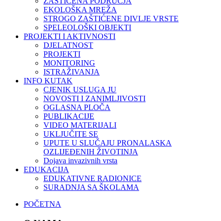
ZAŠTIĆENA PODRUČJA
EKOLOŠKA MREŽA
STROGO ZAŠTIĆENE DIVLJE VRSTE
SPELEOLOŠKI OBJEKTI
PROJEKTI I AKTIVNOSTI
DJELATNOST
PROJEKTI
MONITORING
ISTRAŽIVANJA
INFO KUTAK
CJENIK USLUGA JU
NOVOSTI I ZANIMLJIVOSTI
OGLASNA PLOČA
PUBLIKACIJE
VIDEO MATERIJALI
UKLJUČITE SE
UPUTE U SLUČAJU PRONALASKA
OZLIJEĐENIH ŽIVOTINJA
Dojava invazivnih vrsta
EDUKACIJA
EDUKATIVNE RADIONICE
SURADNJA SA ŠKOLAMA
POČETNA