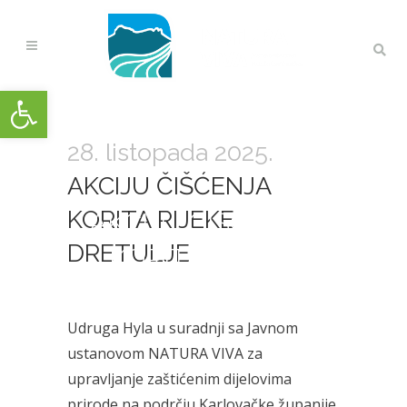
Open toolbar
28. listopada 2025.
AKCIJU ČIŠĆENJA
KORITA RIJEKE
AKCIJU ČIŠĆENJA
DRETULJE
KORITA RIJEKE
DRETULJE
Udruga Hyla u suradnji sa Javnom
ustanovom NATURA VIVA za
upravljanje zaštićenim dijelovima
prirode na podrčju Karlovačke županije