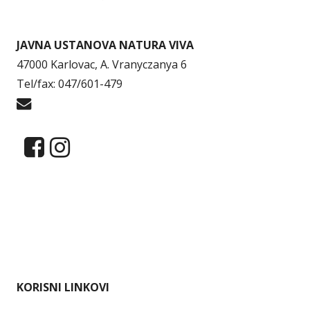
JAVNA USTANOVA NATURA VIVA
47000 Karlovac, A. Vranyczanya 6
Tel/fax: 047/601-479
info@naturaviva.hr
Dokumenti
Pristup informacijama
Mapa weba
Impressum
KORISNI LINKOVI
Ministarstvo gospodarstva i održivog razvoja