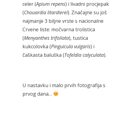
celer (
Apium repens
) i livadni procjepak
(
Chouardia litardierei
). Značajne su još
najmanje 3 biljne vrste s nacionalne
Crvene liste: močvarna trolistica
(
Menyanthes trifoliata
), tustica
kukcolovka (
Pinguicula vulgaris
) i
čaškasta baluška (
Tofeldia calyculata
).
U nastavku i malo prvih fotografija s
prvog dana…