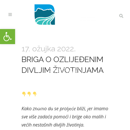
Open toolbar
17. ožujka 2022.
BRIGA O OZLIJEĐENIM
DIVLJIM ŽIVOTINJAMA
BRIGA O
OZLIJEĐENIM
DIVLJIM
ŽIVOTINJAMA
Kako znamo da se proljeće bliži, jer imamo
sve više zadaća pomoći i brige oko malih i
većih nestašnih divljih životinja.