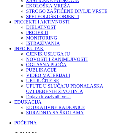
ZAŠTIĆENA PODRUČJA
EKOLOŠKA MREŽA
STROGO ZAŠTIĆENE DIVLJE VRSTE
SPELEOLOŠKI OBJEKTI
PROJEKTI I AKTIVNOSTI
DJELATNOST
PROJEKTI
MONITORING
ISTRAŽIVANJA
INFO KUTAK
CJENIK USLUGA JU
NOVOSTI I ZANIMLJIVOSTI
OGLASNA PLOČA
PUBLIKACIJE
VIDEO MATERIJALI
UKLJUČITE SE
UPUTE U SLUČAJU PRONALASKA
OZLIJEĐENIH ŽIVOTINJA
Dojava invazivnih vrsta
EDUKACIJA
EDUKATIVNE RADIONICE
SURADNJA SA ŠKOLAMA
POČETNA