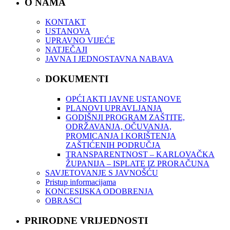
O NAMA
KONTAKT
USTANOVA
UPRAVNO VIJEĆE
NATJEČAJI
JAVNA I JEDNOSTAVNA NABAVA
DOKUMENTI
OPĆI AKTI JAVNE USTANOVE
PLANOVI UPRAVLJANJA
GODIŠNJI PROGRAM ZAŠTITE,
ODRŽAVANJA, OČUVANJA,
PROMICANJA I KORIŠTENJA
ZAŠTIĆENIH PODRUČJA
TRANSPARENTNOST – KARLOVAČKA
ŽUPANIJA – ISPLATE IZ PRORAČUNA
SAVJETOVANJE S JAVNOŠĆU
Pristup informacijama
KONCESIJSKA ODOBRENJA
OBRASCI
PRIRODNE VRIJEDNOSTI