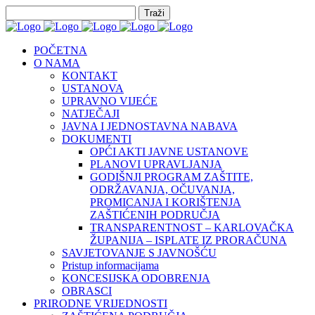
POČETNA
O NAMA
KONTAKT
USTANOVA
UPRAVNO VIJEĆE
NATJEČAJI
JAVNA I JEDNOSTAVNA NABAVA
DOKUMENTI
OPĆI AKTI JAVNE USTANOVE
PLANOVI UPRAVLJANJA
GODIŠNJI PROGRAM ZAŠTITE,
ODRŽAVANJA, OČUVANJA,
PROMICANJA I KORIŠTENJA
ZAŠTIĆENIH PODRUČJA
TRANSPARENTNOST – KARLOVAČKA
ŽUPANIJA – ISPLATE IZ PRORAČUNA
SAVJETOVANJE S JAVNOŠĆU
Pristup informacijama
KONCESIJSKA ODOBRENJA
OBRASCI
PRIRODNE VRIJEDNOSTI