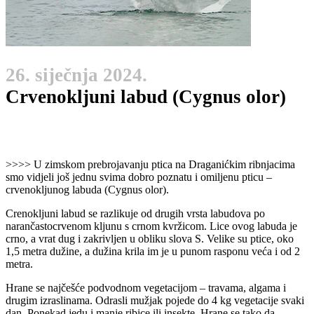
26. siječnja 2024.
Crvenokljuni labud (Cygnus olor)
>>>> U zimskom prebrojavanju ptica na Draganićkim ribnjacima
smo vidjeli još jednu svima dobro poznatu i omiljenu pticu –
crvenokljunog labuda (Cygnus olor).
Crenokljuni labud se razlikuje od drugih vrsta labudova po
narančastocrvenom kljunu s crnom kvržicom. Lice ovog labuda je
crno, a vrat dug i zakrivljen u obliku slova S. Velike su ptice, oko
1,5 metra dužine, a dužina krila im je u punom rasponu veća i od 2
metra.
Hrane se najčešće podvodnom vegetacijom – travama, algama i
drugim izraslinama. Odrasli mužjak pojede do 4 kg vegetacije svaki
dan. Ponekad jedu i manje ribice ili insekte. Hrane se tako da