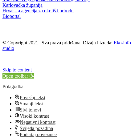
Karlovačka županija
Hrvatska agencija za okoliš i prirodu
Bioportal
© Copyright 2021 | Sva prava pridržana. Dizajn i izrada:
Eko-info
studio
Skip to content
Open toolbar
Prilagodba
Povećaj tekst
Smanji tekst
Sivi tonovi
Visoki kontrast
Negativni kontrast
Svijetla pozadina
Podcrtaj poveznice