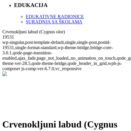
EDUKACIJA
EDUKATIVNE RADIONICE
SURADNJA SA ŠKOLAMA
Crvenokljuni labud (Cygnus olor)
19531
wp-singular,post-template-default,single,single-post,postid-
19531,single-format-standard,wp-theme-bridge,bridge-core-
3.0.1,qode-page-transition-
enabled,ajax_fade,page_not_loaded,,no_animation_on_touch,qode_g
theme-ver-28.5,qode-theme-bridge,qode_header_in_grid,wpb-js-
composer js-comp-ver-6.7.0,vc_responsive
Crvenokljuni labud (Cygnus