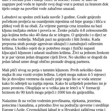
zagnjure pod vodu te ispruže svoj dugi vrat u potrazi za hranom dok
tijelo ostaje na površini vode zabačeno unazad.
Labudovi su spolno zreli kada navrše 3 godine. Grade gnijezdo
početkom proljeća na osamljenim mjestima od hrpe granja i lišća u
plitkoj vodi ili na obali. Za vrijeme parenja crna izraslina na bazi
kljuna mužjaka otekne i poveća se. Ženke polažu 4-8 zelenosmeđih
jaja kojima treba oko 40 dana da se izlegnu. O gnijezdu i o djeci se
brinu oba roditelja. Mužjak pazi na gnijezdo i štiti ženku. Kada
prepozna strah postaje agresivan siktajući i zamahujući raširenim
krilima. Ukoliko osjeti da je potrebno mogu i fizički napasti
kljucajući kljunom i udarati snažnim krilima. Živi sa jednom ženkom
te je par vjeran jedan drugome cijeli život. No ukoliko se dogodi da
jedan labud umre drugi obično pronađe drugog partnera.
Mali ptići sivog su perja s tamnim kljunom. Prvih nekoliko dana
majka ih zna voziti svojim leđima. Letjeti mogu nakon 4-5 mjeseci
što je dovoljno vremena da nauče prije nego što se voda smrzne
kako bi odletjeli na toplija mjesta. Kako bi uzlijetleli potrebno im je
puno prostora. Okupljaju se u velika jata te leteći u V formaciji
brzinom do 90 km/h mogu prijeći i 1000 km do gnijezdišta.
Nalazimo ih na većim vodenim površinama, rijekama, jezerima,
potocima i kanalima, a prirodno žive na području sjeverne i središnje
Europe i Azije. Crvenokljuni labud je u Hrvatskoj zaštićena vrsta i