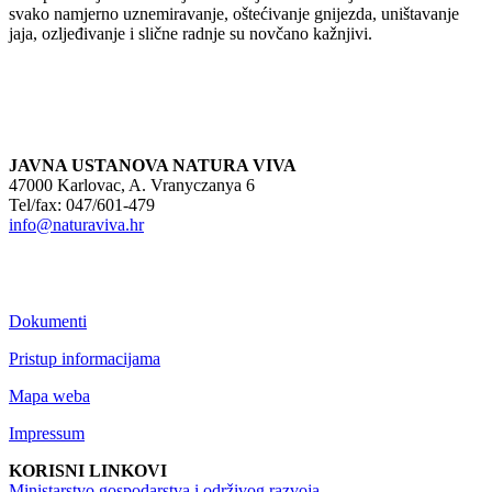
svako namjerno uznemiravanje, oštećivanje gnijezda, uništavanje
jaja, ozljeđivanje i slične radnje su novčano kažnjivi.
JAVNA USTANOVA NATURA VIVA
47000 Karlovac, A. Vranyczanya 6
Tel/fax: 047/601-479
info@naturaviva.hr
Dokumenti
Pristup informacijama
Mapa weba
Impressum
KORISNI LINKOVI
Ministarstvo gospodarstva i održivog razvoja