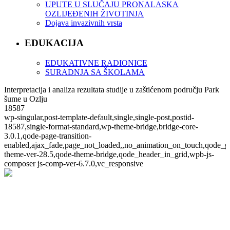
UPUTE U SLUČAJU PRONALASKA
OZLIJEĐENIH ŽIVOTINJA
Dojava invazivnih vrsta
EDUKACIJA
EDUKATIVNE RADIONICE
SURADNJA SA ŠKOLAMA
Interpretacija i analiza rezultata studije u zaštićenom području Park
šume u Ozlju
18587
wp-singular,post-template-default,single,single-post,postid-
18587,single-format-standard,wp-theme-bridge,bridge-core-
3.0.1,qode-page-transition-
enabled,ajax_fade,page_not_loaded,,no_animation_on_touch,qode_g
theme-ver-28.5,qode-theme-bridge,qode_header_in_grid,wpb-js-
composer js-comp-ver-6.7.0,vc_responsive