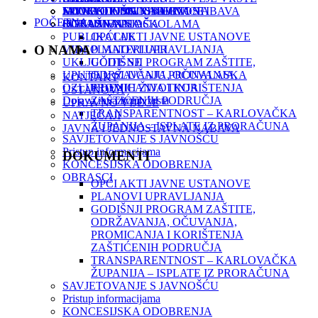
JAVNA I JEDNOSTAVNA NABAVA
SPELEOLOŠKI OBJEKTI
MONITORING
NOVOSTI I ZANIMLJIVOSTI
EDUKATIVNE RADIONICE
POČETNA
DOKUMENTI
ISTRAŽIVANJA
OGLASNA PLOČA
SURADNJA SA ŠKOLAMA
PUBLIKACIJE
OPĆI AKTI JAVNE USTANOVE
O NAMA
VIDEO MATERIJALI
PLANOVI UPRAVLJANJA
UKLJUČITE SE
GODIŠNJI PROGRAM ZAŠTITE,
UPUTE U SLUČAJU PRONALASKA
ODRŽAVANJA, OČUVANJA,
KONTAKT
OZLIJEĐENIH ŽIVOTINJA
PROMICANJA I KORIŠTENJA
USTANOVA
Dojava invazivnih vrsta
ZAŠTIĆENIH PODRUČJA
UPRAVNO VIJEĆE
TRANSPARENTNOST – KARLOVAČKA
NATJEČAJI
ŽUPANIJA – ISPLATE IZ PRORAČUNA
JAVNA I JEDNOSTAVNA NABAVA
SAVJETOVANJE S JAVNOŠĆU
Pristup informacijama
DOKUMENTI
KONCESIJSKA ODOBRENJA
OBRASCI
OPĆI AKTI JAVNE USTANOVE
PLANOVI UPRAVLJANJA
GODIŠNJI PROGRAM ZAŠTITE,
ODRŽAVANJA, OČUVANJA,
PROMICANJA I KORIŠTENJA
ZAŠTIĆENIH PODRUČJA
TRANSPARENTNOST – KARLOVAČKA
ŽUPANIJA – ISPLATE IZ PRORAČUNA
SAVJETOVANJE S JAVNOŠĆU
Pristup informacijama
KONCESIJSKA ODOBRENJA