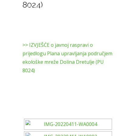
8024)
DOLINA DRETULJE
(PU 8024)
>> IZVJEŠĆE o javnoj raspravi o
prijedlogu Plana upravljanja područjem
ekološke mreže Dolina Dretulje (PU
8024)