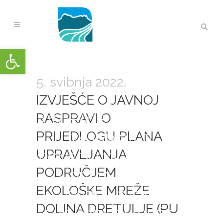
Open toolbar
5. svibnja 2022.
IZVJEŠĆE O JAVNOJ
RASPRAVI O
IZVJEŠĆE O JAVNOJ
PRIJEDLOGU PLANA
RASPRAVI O
UPRAVLJANJA
PRIJEDLOGU PLANA
PODRUČJEM
UPRAVLJANJA
EKOLOŠKE MREŽE
PODRUČJEM
DOLINA DRETULJE (PU
EKOLOŠKE MREŽE