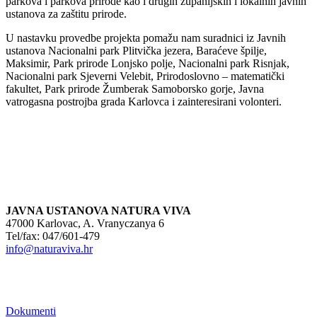
parkova i parkova prirode kao i drugih županijskih i lokalnih javnih
ustanova za zaštitu prirode.
U nastavku provedbe projekta pomažu nam suradnici iz Javnih
ustanova Nacionalni park Plitvička jezera, Baraćeve špilje,
Maksimir, Park prirode Lonjsko polje, Nacionalni park Risnjak,
Nacionalni park Sjeverni Velebit, Prirodoslovno – matematički
fakultet, Park prirode Žumberak Samoborsko gorje, Javna
vatrogasna postrojba grada Karlovca i zainteresirani volonteri.
JAVNA USTANOVA NATURA VIVA
47000 Karlovac, A. Vranyczanya 6
Tel/fax: 047/601-479
info@naturaviva.hr
Dokumenti