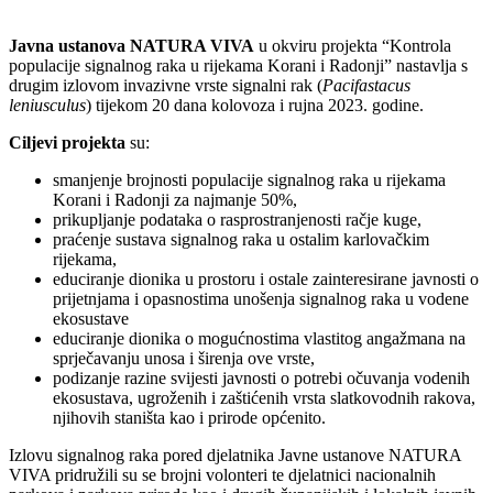
Javna ustanova NATURA VIVA
u okviru projekta “Kontrola
populacije signalnog raka u rijekama Korani i Radonji” nastavlja s
drugim izlovom invazivne vrste signalni rak (
Pacifastacus
leniusculus
) tijekom 20 dana kolovoza i rujna 2023. godine.
Ciljevi projekta
su:
smanjenje brojnosti populacije signalnog raka u rijekama
Korani i Radonji za najmanje 50%,
prikupljanje podataka o rasprostranjenosti račje kuge,
praćenje sustava signalnog raka u ostalim karlovačkim
rijekama,
educiranje dionika u prostoru i ostale zainteresirane javnosti o
prijetnjama i opasnostima unošenja signalnog raka u vodene
ekosustave
educiranje dionika o mogućnostima vlastitog angažmana na
sprječavanju unosa i širenja ove vrste,
podizanje razine svijesti javnosti o potrebi očuvanja vodenih
ekosustava, ugroženih i zaštićenih vrsta slatkovodnih rakova,
njihovih staništa kao i prirode općenito.
Izlovu signalnog raka pored djelatnika Javne ustanove NATURA
VIVA pridružili su se brojni volonteri te djelatnici nacionalnih