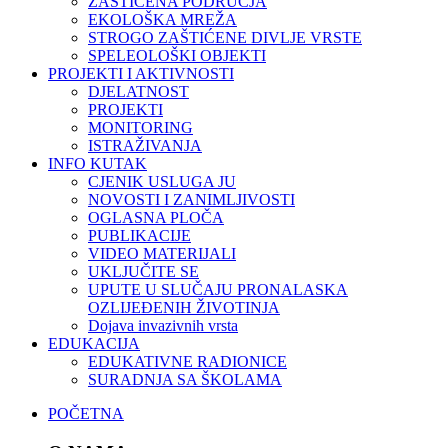
ZAŠTIĆENA PODRUČJA
EKOLOŠKA MREŽA
STROGO ZAŠTIĆENE DIVLJE VRSTE
SPELEOLOŠKI OBJEKTI
PROJEKTI I AKTIVNOSTI
DJELATNOST
PROJEKTI
MONITORING
ISTRAŽIVANJA
INFO KUTAK
CJENIK USLUGA JU
NOVOSTI I ZANIMLJIVOSTI
OGLASNA PLOČA
PUBLIKACIJE
VIDEO MATERIJALI
UKLJUČITE SE
UPUTE U SLUČAJU PRONALASKA
OZLIJEĐENIH ŽIVOTINJA
Dojava invazivnih vrsta
EDUKACIJA
EDUKATIVNE RADIONICE
SURADNJA SA ŠKOLAMA
POČETNA