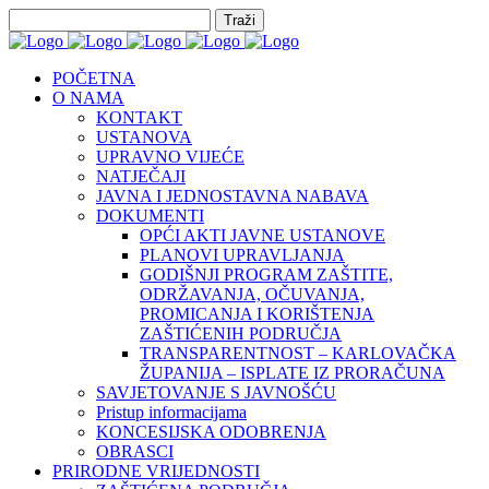
POČETNA
O NAMA
KONTAKT
USTANOVA
UPRAVNO VIJEĆE
NATJEČAJI
JAVNA I JEDNOSTAVNA NABAVA
DOKUMENTI
OPĆI AKTI JAVNE USTANOVE
PLANOVI UPRAVLJANJA
GODIŠNJI PROGRAM ZAŠTITE,
ODRŽAVANJA, OČUVANJA,
PROMICANJA I KORIŠTENJA
ZAŠTIĆENIH PODRUČJA
TRANSPARENTNOST – KARLOVAČKA
ŽUPANIJA – ISPLATE IZ PRORAČUNA
SAVJETOVANJE S JAVNOŠĆU
Pristup informacijama
KONCESIJSKA ODOBRENJA
OBRASCI
PRIRODNE VRIJEDNOSTI