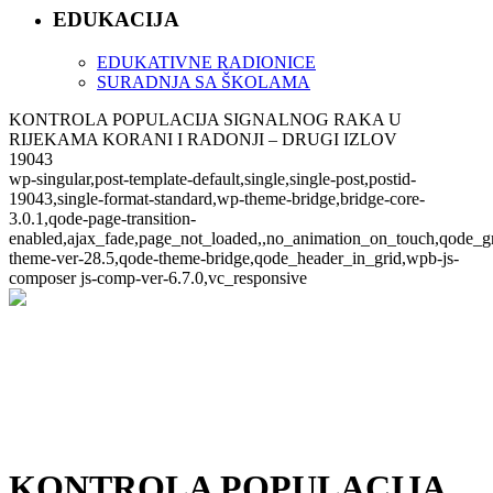
EDUKACIJA
EDUKATIVNE RADIONICE
SURADNJA SA ŠKOLAMA
KONTROLA POPULACIJA SIGNALNOG RAKA U
RIJEKAMA KORANI I RADONJI – DRUGI IZLOV
19043
wp-singular,post-template-default,single,single-post,postid-
19043,single-format-standard,wp-theme-bridge,bridge-core-
3.0.1,qode-page-transition-
enabled,ajax_fade,page_not_loaded,,no_animation_on_touch,qode_g
theme-ver-28.5,qode-theme-bridge,qode_header_in_grid,wpb-js-
composer js-comp-ver-6.7.0,vc_responsive
KONTROLA POPULACIJA