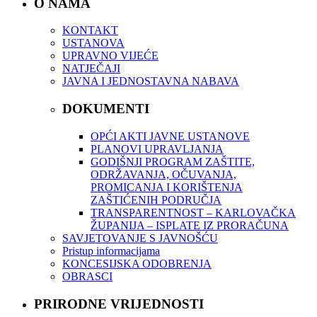
O NAMA
KONTAKT
USTANOVA
UPRAVNO VIJEĆE
NATJEČAJI
JAVNA I JEDNOSTAVNA NABAVA
DOKUMENTI
OPĆI AKTI JAVNE USTANOVE
PLANOVI UPRAVLJANJA
GODIŠNJI PROGRAM ZAŠTITE,
ODRŽAVANJA, OČUVANJA,
PROMICANJA I KORIŠTENJA
ZAŠTIĆENIH PODRUČJA
TRANSPARENTNOST – KARLOVAČKA
ŽUPANIJA – ISPLATE IZ PRORAČUNA
SAVJETOVANJE S JAVNOŠĆU
Pristup informacijama
KONCESIJSKA ODOBRENJA
OBRASCI
PRIRODNE VRIJEDNOSTI