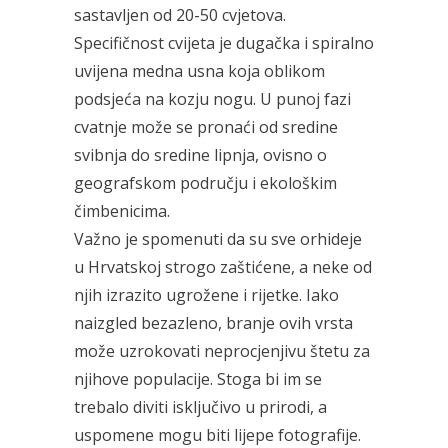
sastavljen od 20-50 cvjetova.
Specifičnost cvijeta je dugačka i spiralno
uvijena medna usna koja oblikom
podsjeća na kozju nogu. U punoj fazi
cvatnje može se pronaći od sredine
svibnja do sredine lipnja, ovisno o
geografskom području i ekološkim
čimbenicima.
Važno je spomenuti da su sve orhideje
u Hrvatskoj strogo zaštićene, a neke od
njih izrazito ugrožene i rijetke. Iako
naizgled bezazleno, branje ovih vrsta
može uzrokovati neprocjenjivu štetu za
njihove populacije. Stoga bi im se
trebalo diviti isključivo u prirodi, a
uspomene mogu biti lijepe fotografije.