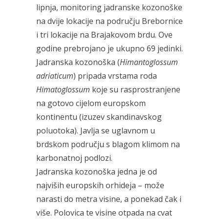
lipnja, monitoring jadranske kozonoške
na dvije lokacije na području Brebornice
i tri lokacije na Brajakovom brdu. Ove
godine prebrojano je ukupno 69 jedinki.
Jadranska kozonoška (
Himantoglossum
adriaticum
) pripada vrstama roda
Himatoglossum
koje su rasprostranjene
na gotovo cijelom europskom
kontinentu (izuzev skandinavskog
poluotoka). Javlja se uglavnom u
brdskom području s blagom klimom na
karbonatnoj podlozi.
Jadranska kozonoška jedna je od
najviših europskih orhideja – može
narasti do metra visine, a ponekad čak i
više. Polovica te visine otpada na cvat