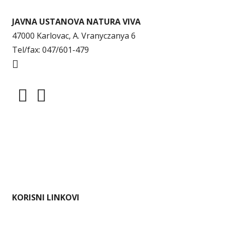
JAVNA USTANOVA NATURA VIVA
47000 Karlovac, A. Vranyczanya 6
Tel/fax: 047/601-479
info@naturaviva.hr
Dokumenti
Pristup informacijama
Mapa weba
Impressum
KORISNI LINKOVI
Ministarstvo gospodarstva i održivog razvoja