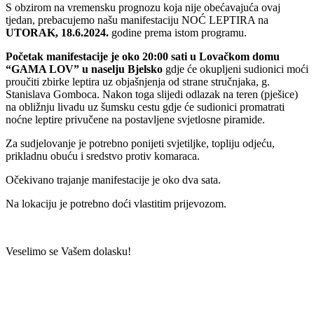
S obzirom na vremensku prognozu koja nije obećavajuća ovaj
tjedan, prebacujemo našu manifestaciju NOĆ LEPTIRA na
UTORAK, 18.6.2024.
godine prema istom programu.
Početak manifestacije je oko 20:00 sati u Lovačkom domu
“GAMA LOV” u naselju Bjelsko
gdje će okupljeni sudionici moći
proučiti zbirke leptira uz objašnjenja od strane stručnjaka, g.
Stanislava Gomboca. Nakon toga slijedi odlazak na teren (pješice)
na obližnju livadu uz šumsku cestu gdje će sudionici promatrati
noćne leptire privučene na postavljene svjetlosne piramide.
Za sudjelovanje je potrebno ponijeti svjetiljke, topliju odjeću,
prikladnu obuću i sredstvo protiv komaraca.
Očekivano trajanje manifestacije je oko dva sata.
Na lokaciju je potrebno doći vlastitim prijevozom.
Veselimo se Vašem dolasku!