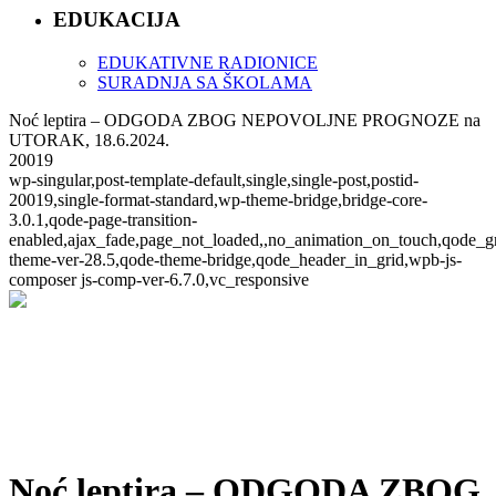
EDUKACIJA
EDUKATIVNE RADIONICE
SURADNJA SA ŠKOLAMA
Noć leptira – ODGODA ZBOG NEPOVOLJNE PROGNOZE na
UTORAK, 18.6.2024.
20019
wp-singular,post-template-default,single,single-post,postid-
20019,single-format-standard,wp-theme-bridge,bridge-core-
3.0.1,qode-page-transition-
enabled,ajax_fade,page_not_loaded,,no_animation_on_touch,qode_g
theme-ver-28.5,qode-theme-bridge,qode_header_in_grid,wpb-js-
composer js-comp-ver-6.7.0,vc_responsive
Noć leptira – ODGODA ZBOG