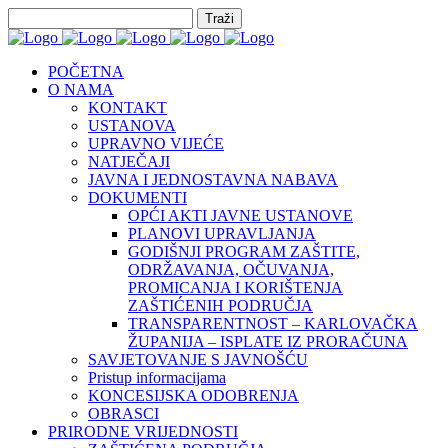
POČETNA
O NAMA
KONTAKT
USTANOVA
UPRAVNO VIJEĆE
NATJEČAJI
JAVNA I JEDNOSTAVNA NABAVA
DOKUMENTI
OPĆI AKTI JAVNE USTANOVE
PLANOVI UPRAVLJANJA
GODIŠNJI PROGRAM ZAŠTITE,
ODRŽAVANJA, OČUVANJA,
PROMICANJA I KORIŠTENJA
ZAŠTIĆENIH PODRUČJA
TRANSPARENTNOST – KARLOVAČKA
ŽUPANIJA – ISPLATE IZ PRORAČUNA
SAVJETOVANJE S JAVNOŠĆU
Pristup informacijama
KONCESIJSKA ODOBRENJA
OBRASCI
PRIRODNE VRIJEDNOSTI