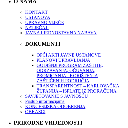
O NAMA
KONTAKT
USTANOVA
UPRAVNO VIJEĆE
NATJEČAJI
JAVNA I JEDNOSTAVNA NABAVA
DOKUMENTI
OPĆI AKTI JAVNE USTANOVE
PLANOVI UPRAVLJANJA
GODIŠNJI PROGRAM ZAŠTITE,
ODRŽAVANJA, OČUVANJA,
PROMICANJA I KORIŠTENJA
ZAŠTIĆENIH PODRUČJA
TRANSPARENTNOST – KARLOVAČKA
ŽUPANIJA – ISPLATE IZ PRORAČUNA
SAVJETOVANJE S JAVNOŠĆU
Pristup informacijama
KONCESIJSKA ODOBRENJA
OBRASCI
PRIRODNE VRIJEDNOSTI