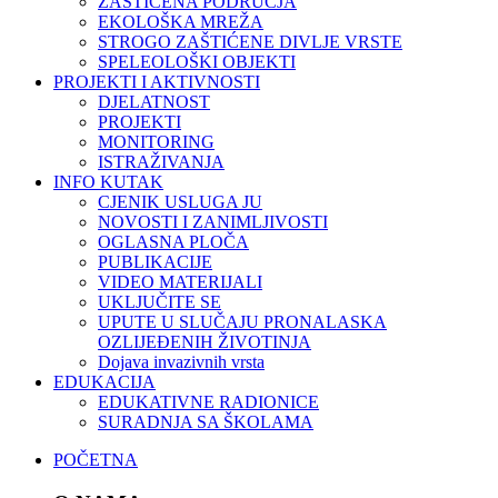
ZAŠTIĆENA PODRUČJA
EKOLOŠKA MREŽA
STROGO ZAŠTIĆENE DIVLJE VRSTE
SPELEOLOŠKI OBJEKTI
PROJEKTI I AKTIVNOSTI
DJELATNOST
PROJEKTI
MONITORING
ISTRAŽIVANJA
INFO KUTAK
CJENIK USLUGA JU
NOVOSTI I ZANIMLJIVOSTI
OGLASNA PLOČA
PUBLIKACIJE
VIDEO MATERIJALI
UKLJUČITE SE
UPUTE U SLUČAJU PRONALASKA
OZLIJEĐENIH ŽIVOTINJA
Dojava invazivnih vrsta
EDUKACIJA
EDUKATIVNE RADIONICE
SURADNJA SA ŠKOLAMA
POČETNA