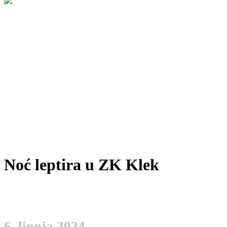
Noć leptira u ZK Klek
6. lipnja 2024.