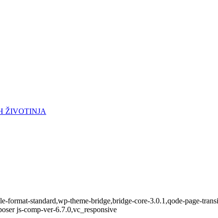
H ŽIVOTINJA
ingle-format-standard,wp-theme-bridge,bridge-core-3.0.1,qode-page-tra
oser js-comp-ver-6.7.0,vc_responsive