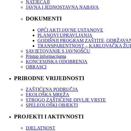
NATJEČAJI
JAVNA I JEDNOSTAVNA NABAVA
DOKUMENTI
OPĆI AKTI JAVNE USTANOVE
PLANOVI UPRAVLJANJA
GODIŠNJI PROGRAM ZAŠTITE, ODRŽAVAN
TRANSPARENTNOST – KARLOVAČKA ŽUPA
SAVJETOVANJE S JAVNOŠĆU
Pristup informacijama
KONCESIJSKA ODOBRENJA
OBRASCI
PRIRODNE VRIJEDNOSTI
ZAŠTIĆENA PODRUČJA
EKOLOŠKA MREŽA
STROGO ZAŠTIĆENE DIVLJE VRSTE
SPELEOLOŠKI OBJEKTI
PROJEKTI I AKTIVNOSTI
DJELATNOST