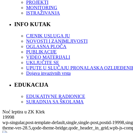
PROJEKTI
MONITORING
ISTRAŽIVANJA
INFO KUTAK
CJENIK USLUGA JU
NOVOSTI I ZANIMLJIVOSTI
OGLASNA PLOČA
PUBLIKACIJE
VIDEO MATERIJALI
UKLJUČITE SE
UPUTE U SLUČAJU PRONALASKA OZLIJEĐENI
Dojava invazivnih vrsta
EDUKACIJA
EDUKATIVNE RADIONICE
SURADNJA SA ŠKOLAMA
Noć leptira u ZK Klek
19998
wp-singular,post-template-default,single,single-post,postid-19998,s
theme-ver-28.5,qode-theme-bridge,qode_header_in_grid,wpb-js-comp