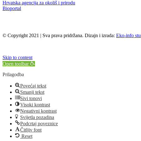
Hrvatska agencija za okoliš i prirodu
Bioportal
© Copyright 2021 | Sva prava pridržana. Dizajn i izrada:
Eko-info stu
Skip to content
Open toolbar
Prilagodba
Povećaj tekst
Smanji tekst
Sivi tonovi
Visoki kontrast
Negativni kontrast
Svijetla pozadina
Podcrtaj poveznice
Čitljiv font
Reset