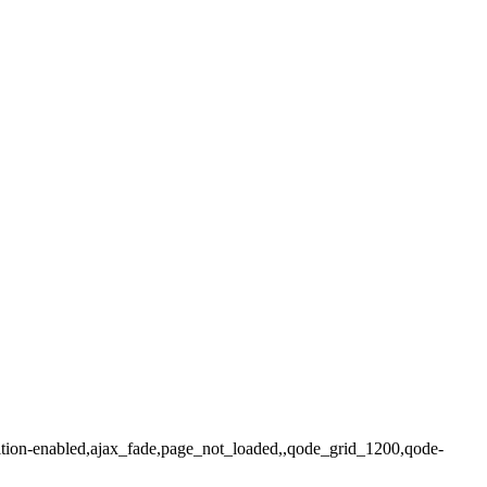
nsition-enabled,ajax_fade,page_not_loaded,,qode_grid_1200,qode-