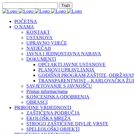
POČETNA
O NAMA
KONTAKT
USTANOVA
UPRAVNO VIJEĆE
NATJEČAJI
JAVNA I JEDNOSTAVNA NABAVA
DOKUMENTI
OPĆI AKTI JAVNE USTANOVE
PLANOVI UPRAVLJANJA
GODIŠNJI PROGRAM ZAŠTITE, ODRŽAVAN
TRANSPARENTNOST – KARLOVAČKA ŽUPA
SAVJETOVANJE S JAVNOŠĆU
Pristup informacijama
KONCESIJSKA ODOBRENJA
OBRASCI
PRIRODNE VRIJEDNOSTI
ZAŠTIĆENA PODRUČJA
EKOLOŠKA MREŽA
STROGO ZAŠTIĆENE DIVLJE VRSTE
SPELEOLOŠKI OBJEKTI