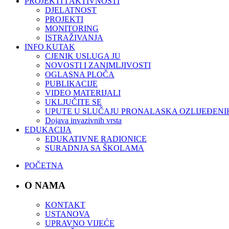
PROJEKTI I AKTIVNOSTI
DJELATNOST
PROJEKTI
MONITORING
ISTRAŽIVANJA
INFO KUTAK
CJENIK USLUGA JU
NOVOSTI I ZANIMLJIVOSTI
OGLASNA PLOČA
PUBLIKACIJE
VIDEO MATERIJALI
UKLJUČITE SE
UPUTE U SLUČAJU PRONALASKA OZLIJEĐENI
Dojava invazivnih vrsta
EDUKACIJA
EDUKATIVNE RADIONICE
SURADNJA SA ŠKOLAMA
POČETNA
O NAMA
KONTAKT
USTANOVA
UPRAVNO VIJEĆE