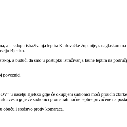
 u sklopu istraživanja leptira Karlovačke županije, s naglaskom na is
aselju Bjelsko.
atskoj, a budući da smo u postupku istraživanja faune leptira na područ
oj poveznici
u naselju Bjelsko gdje će okupljeni sudionici moći proučiti zbirke le
msku cestu gdje će sudionici promatrati noćne leptire privučene na posta
dnu obuću i sredstvo protiv komaraca.