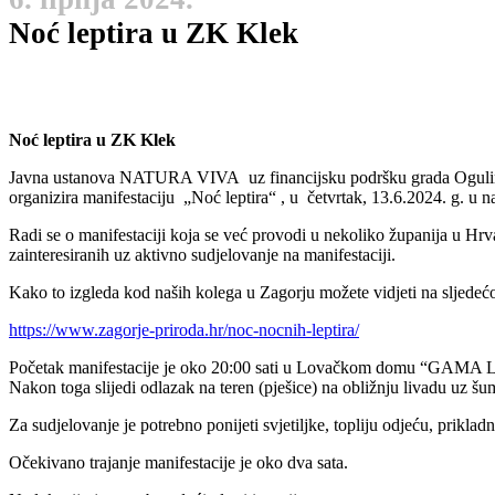
Noć leptira u ZK Klek
Noć leptira u ZK Klek
Javna ustanova NATURA VIVA uz financijsku podršku grada Ogulina, a
organizira manifestaciju „Noć leptira“ , u četvrtak, 13.6.2024. g. u n
Radi se o manifestaciji koja se već provodi u nekoliko županija u Hrv
zainteresiranih uz aktivno sudjelovanje na manifestaciji.
Kako to izgleda kod naših kolega u Zagorju možete vidjeti na sljedeć
https://www.zagorje-priroda.hr/noc-nocnih-leptira/
Početak manifestacije je oko 20:00 sati u Lovačkom domu “GAMA LOV” 
Nakon toga slijedi odlazak na teren (pješice) na obližnju livadu uz šu
Za sudjelovanje je potrebno ponijeti svjetiljke, topliju odjeću, prikla
Očekivano trajanje manifestacije je oko dva sata.