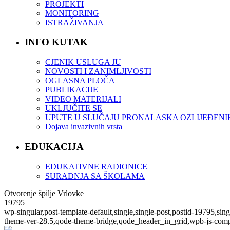
PROJEKTI
MONITORING
ISTRAŽIVANJA
INFO KUTAK
CJENIK USLUGA JU
NOVOSTI I ZANIMLJIVOSTI
OGLASNA PLOČA
PUBLIKACIJE
VIDEO MATERIJALI
UKLJUČITE SE
UPUTE U SLUČAJU PRONALASKA OZLIJEĐENI
Dojava invazivnih vrsta
EDUKACIJA
EDUKATIVNE RADIONICE
SURADNJA SA ŠKOLAMA
Otvorenje špilje Vrlovke
19795
wp-singular,post-template-default,single,single-post,postid-19795,s
theme-ver-28.5,qode-theme-bridge,qode_header_in_grid,wpb-js-comp