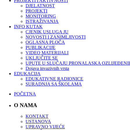
PROJEKTI I AKTIVNOSTI
DJELATNOST
PROJEKTI
MONITORING
ISTRAŽIVANJA
INFO KUTAK
CJENIK USLUGA JU
NOVOSTI I ZANIMLJIVOSTI
OGLASNA PLOČA
PUBLIKACIJE
VIDEO MATERIJALI
UKLJUČITE SE
UPUTE U SLUČAJU PRONALASKA OZLIJEĐENI
Dojava invazivnih vrsta
EDUKACIJA
EDUKATIVNE RADIONICE
SURADNJA SA ŠKOLAMA
POČETNA
O NAMA
KONTAKT
USTANOVA
UPRAVNO VIJEĆE