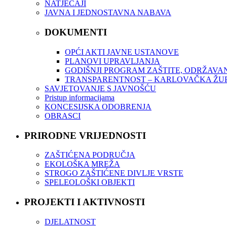
NATJEČAJI
JAVNA I JEDNOSTAVNA NABAVA
DOKUMENTI
OPĆI AKTI JAVNE USTANOVE
PLANOVI UPRAVLJANJA
GODIŠNJI PROGRAM ZAŠTITE, ODRŽAVAN
TRANSPARENTNOST – KARLOVAČKA ŽUPA
SAVJETOVANJE S JAVNOŠĆU
Pristup informacijama
KONCESIJSKA ODOBRENJA
OBRASCI
PRIRODNE VRIJEDNOSTI
ZAŠTIĆENA PODRUČJA
EKOLOŠKA MREŽA
STROGO ZAŠTIĆENE DIVLJE VRSTE
SPELEOLOŠKI OBJEKTI
PROJEKTI I AKTIVNOSTI
DJELATNOST