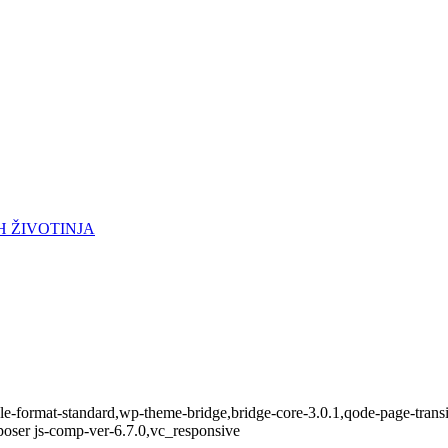
H ŽIVOTINJA
ingle-format-standard,wp-theme-bridge,bridge-core-3.0.1,qode-page-tra
oser js-comp-ver-6.7.0,vc_responsive