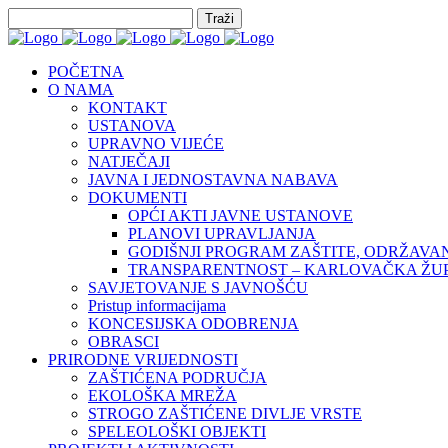
POČETNA
O NAMA
KONTAKT
USTANOVA
UPRAVNO VIJEĆE
NATJEČAJI
JAVNA I JEDNOSTAVNA NABAVA
DOKUMENTI
OPĆI AKTI JAVNE USTANOVE
PLANOVI UPRAVLJANJA
GODIŠNJI PROGRAM ZAŠTITE, ODRŽAVAN
TRANSPARENTNOST – KARLOVAČKA ŽUPA
SAVJETOVANJE S JAVNOŠĆU
Pristup informacijama
KONCESIJSKA ODOBRENJA
OBRASCI
PRIRODNE VRIJEDNOSTI
ZAŠTIĆENA PODRUČJA
EKOLOŠKA MREŽA
STROGO ZAŠTIĆENE DIVLJE VRSTE
SPELEOLOŠKI OBJEKTI