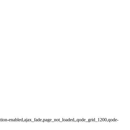
nsition-enabled,ajax_fade,page_not_loaded,,qode_grid_1200,qode-