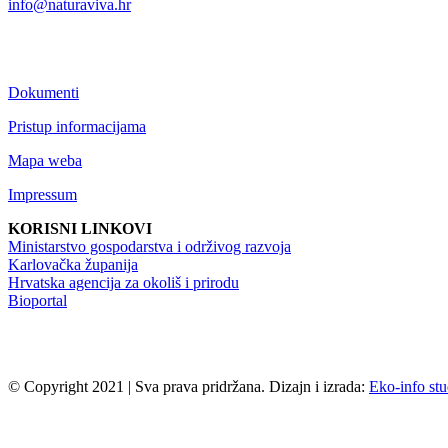
info@naturaviva.hr
Dokumenti
Pristup informacijama
Mapa weba
Impressum
KORISNI LINKOVI
Ministarstvo gospodarstva i održivog razvoja
Karlovačka županija
Hrvatska agencija za okoliš i prirodu
Bioportal
© Copyright 2021 | Sva prava pridržana. Dizajn i izrada:
Eko-info stu