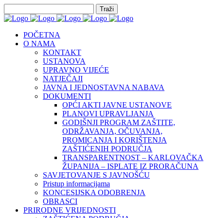
POČETNA
O NAMA
KONTAKT
USTANOVA
UPRAVNO VIJEĆE
NATJEČAJI
JAVNA I JEDNOSTAVNA NABAVA
DOKUMENTI
OPĆI AKTI JAVNE USTANOVE
PLANOVI UPRAVLJANJA
GODIŠNJI PROGRAM ZAŠTITE,
ODRŽAVANJA, OČUVANJA,
PROMICANJA I KORIŠTENJA
ZAŠTIĆENIH PODRUČJA
TRANSPARENTNOST – KARLOVAČKA
ŽUPANIJA – ISPLATE IZ PRORAČUNA
SAVJETOVANJE S JAVNOŠĆU
Pristup informacijama
KONCESIJSKA ODOBRENJA
OBRASCI
PRIRODNE VRIJEDNOSTI