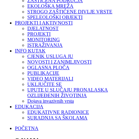
ZAŠTIĆENA PODRUČJA
EKOLOŠKA MREŽA
STROGO ZAŠTIĆENE DIVLJE VRSTE
SPELEOLOŠKI OBJEKTI
PROJEKTI I AKTIVNOSTI
DJELATNOST
PROJEKTI
MONITORING
ISTRAŽIVANJA
INFO KUTAK
CJENIK USLUGA JU
NOVOSTI I ZANIMLJIVOSTI
OGLASNA PLOČA
PUBLIKACIJE
VIDEO MATERIJALI
UKLJUČITE SE
UPUTE U SLUČAJU PRONALASKA
OZLIJEĐENIH ŽIVOTINJA
Dojava invazivnih vrsta
EDUKACIJA
EDUKATIVNE RADIONICE
SURADNJA SA ŠKOLAMA
POČETNA