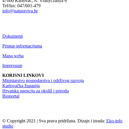
47000 Karlovac, A. Vranyczanya 6
Tel/fax: 047/601-479
info@naturaviva.hr
Dokumenti
Pristup informacijama
Mapa weba
Impressum
KORISNI LINKOVI
Ministarstvo gospodarstva i održivog razvoja
Karlovačka županija
Hrvatska agencija za okoliš i prirodu
Bioportal
© Copyright 2021 | Sva prava pridržana. Dizajn i izrada:
Eko-info
studio