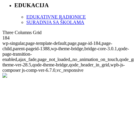
EDUKACIJA
EDUKATIVNE RADIONICE
SURADNJA SA ŠKOLAMA
Three Columns Grid
184
wp-singular,page-template-default,page,page-id-184,page-
child,parent-pageid-1388,wp-theme-bridge,bridge-core-3.0.1,qode-
page-transition-
enabled,ajax_fade,page_not_loaded,,no_animation_on_touch,qode_g
theme-ver-28.5,qode-theme-bridge,qode_header_in_grid,wpb-js-
composer js-comp-ver-6.7.0,vc_responsive