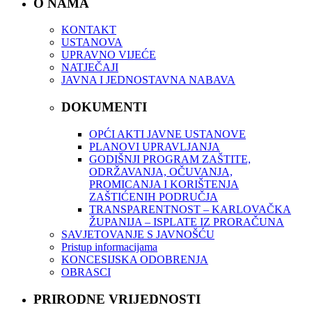
O NAMA
KONTAKT
USTANOVA
UPRAVNO VIJEĆE
NATJEČAJI
JAVNA I JEDNOSTAVNA NABAVA
DOKUMENTI
OPĆI AKTI JAVNE USTANOVE
PLANOVI UPRAVLJANJA
GODIŠNJI PROGRAM ZAŠTITE,
ODRŽAVANJA, OČUVANJA,
PROMICANJA I KORIŠTENJA
ZAŠTIĆENIH PODRUČJA
TRANSPARENTNOST – KARLOVAČKA
ŽUPANIJA – ISPLATE IZ PRORAČUNA
SAVJETOVANJE S JAVNOŠĆU
Pristup informacijama
KONCESIJSKA ODOBRENJA
OBRASCI
PRIRODNE VRIJEDNOSTI