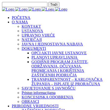
POČETNA
O NAMA
KONTAKT
USTANOVA
UPRAVNO VIJEĆE
NATJEČAJI
JAVNA I JEDNOSTAVNA NABAVA
DOKUMENTI
OPĆI AKTI JAVNE USTANOVE
PLANOVI UPRAVLJANJA
GODIŠNJI PROGRAM ZAŠTITE,
ODRŽAVANJA, OČUVANJA,
PROMICANJA I KORIŠTENJA
ZAŠTIĆENIH PODRUČJA
TRANSPARENTNOST – KARLOVAČKA
ŽUPANIJA – ISPLATE IZ PRORAČUNA
SAVJETOVANJE S JAVNOŠĆU
Pristup informacijama
KONCESIJSKA ODOBRENJA
OBRASCI
PRIRODNE VRIJEDNOSTI