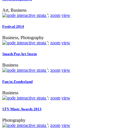
Art, Business
';
zoom
view
Festival 2014
Business, Photography
';
zoom
view
Smash Pop Art Storm
Business
';
zoom
view
Fun in Zonderland
Business
';
zoom
view
STV Music Awards 2013
Photography
';
zoom
view