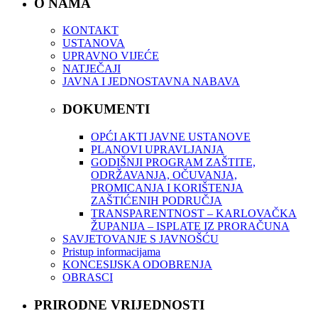
O NAMA
KONTAKT
USTANOVA
UPRAVNO VIJEĆE
NATJEČAJI
JAVNA I JEDNOSTAVNA NABAVA
DOKUMENTI
OPĆI AKTI JAVNE USTANOVE
PLANOVI UPRAVLJANJA
GODIŠNJI PROGRAM ZAŠTITE,
ODRŽAVANJA, OČUVANJA,
PROMICANJA I KORIŠTENJA
ZAŠTIĆENIH PODRUČJA
TRANSPARENTNOST – KARLOVAČKA
ŽUPANIJA – ISPLATE IZ PRORAČUNA
SAVJETOVANJE S JAVNOŠĆU
Pristup informacijama
KONCESIJSKA ODOBRENJA
OBRASCI
PRIRODNE VRIJEDNOSTI