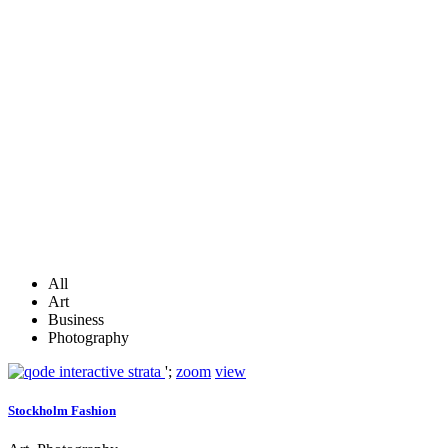
All
Art
Business
Photography
';
zoom
view
Stockholm Fashion