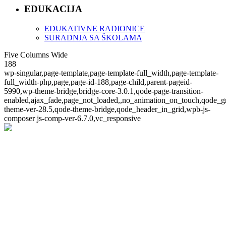
EDUKACIJA
EDUKATIVNE RADIONICE
SURADNJA SA ŠKOLAMA
Five Columns Wide
188
wp-singular,page-template,page-template-full_width,page-template-
full_width-php,page,page-id-188,page-child,parent-pageid-
5990,wp-theme-bridge,bridge-core-3.0.1,qode-page-transition-
enabled,ajax_fade,page_not_loaded,,no_animation_on_touch,qode_g
theme-ver-28.5,qode-theme-bridge,qode_header_in_grid,wpb-js-
composer js-comp-ver-6.7.0,vc_responsive