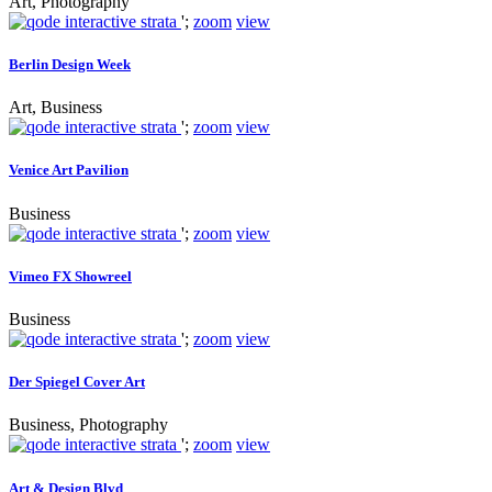
Art, Photography
';
zoom
view
Berlin Design Week
Art, Business
';
zoom
view
Venice Art Pavilion
Business
';
zoom
view
Vimeo FX Showreel
Business
';
zoom
view
Der Spiegel Cover Art
Business, Photography
';
zoom
view
Art & Design Blvd