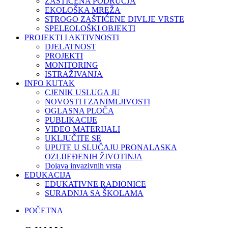
ZAŠTIĆENA PODRUČJA
EKOLOŠKA MREŽA
STROGO ZAŠTIĆENE DIVLJE VRSTE
SPELEOLOŠKI OBJEKTI
PROJEKTI I AKTIVNOSTI
DJELATNOST
PROJEKTI
MONITORING
ISTRAŽIVANJA
INFO KUTAK
CJENIK USLUGA JU
NOVOSTI I ZANIMLJIVOSTI
OGLASNA PLOČA
PUBLIKACIJE
VIDEO MATERIJALI
UKLJUČITE SE
UPUTE U SLUČAJU PRONALASKA
OZLIJEĐENIH ŽIVOTINJA
Dojava invazivnih vrsta
EDUKACIJA
EDUKATIVNE RADIONICE
SURADNJA SA ŠKOLAMA
POČETNA