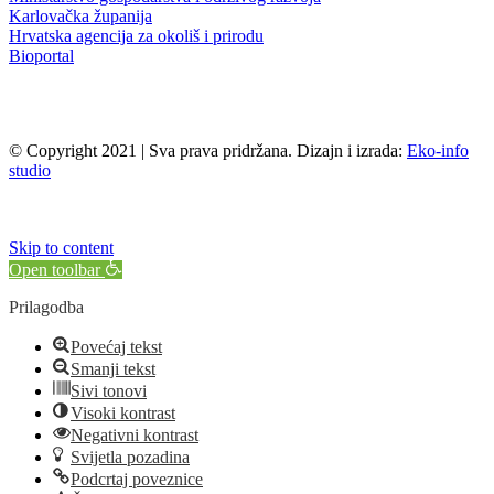
Karlovačka županija
Hrvatska agencija za okoliš i prirodu
Bioportal
© Copyright 2021 | Sva prava pridržana. Dizajn i izrada:
Eko-info
studio
Skip to content
Open toolbar
Prilagodba
Povećaj tekst
Smanji tekst
Sivi tonovi
Visoki kontrast
Negativni kontrast
Svijetla pozadina
Podcrtaj poveznice