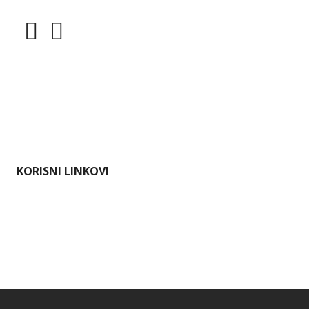
Dokumenti
Pristup informacijama
Mapa weba
Impressum
KORISNI LINKOVI
Ministarstvo gospodarstva i održivog razvoja
Karlovačka županija
Hrvatska agencija za okoliš i prirodu
Bioportal