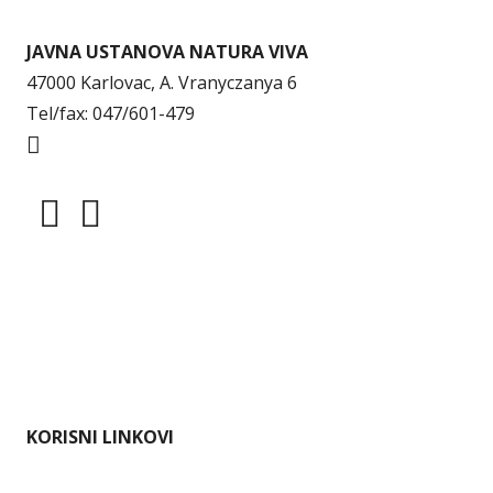
JAVNA USTANOVA NATURA VIVA
47000 Karlovac, A. Vranyczanya 6
Tel/fax: 047/601-479
info@naturaviva.hr
Dokumenti
Pristup informacijama
Mapa weba
Impressum
KORISNI LINKOVI
Ministarstvo gospodarstva i održivog razvoja