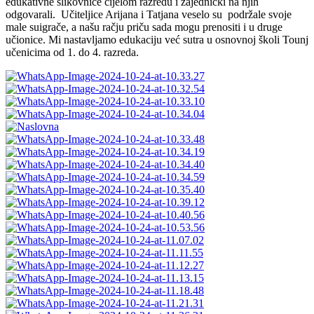
edukativne slikovnice cijelom razredu i zajednički na njih
odgovarali. Učiteljice Arijana i Tatjana veselo su podržale svoje
male suigrače, a našu račju priču sada mogu prenositi i u druge
učionice. Mi nastavljamo edukaciju već sutra u osnovnoj školi Tounj
učenicima od 1. do 4. razreda.