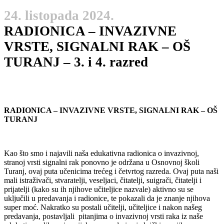
24. listopada 2024.
RADIONICA – INVAZIVNE
VRSTE, SIGNALNI RAK – OŠ
TURANJ – 3. i 4. razred
RADIONICA – INVAZIVNE VRSTE, SIGNALNI RAK – OŠ
TURANJ
Kao što smo i najavili naša edukativna radionica o invazivnoj,
stranoj vrsti signalni rak ponovno je održana u Osnovnoj školi
Turanj, ovaj puta učenicima trećeg i četvrtog razreda. Ovaj puta naši
mali istraživači, stvaratelji, veseljaci, čitatelji, suigrači, čitatelji i
prijatelji (kako su ih njihove učiteljice nazvale) aktivno su se
uključili u predavanja i radionice, te pokazali da je znanje njihova
super moć. Nakratko su postali učitelji, učiteljice i nakon našeg
predavanja, postavljali pitanjima o invazivnoj vrsti raka iz naše