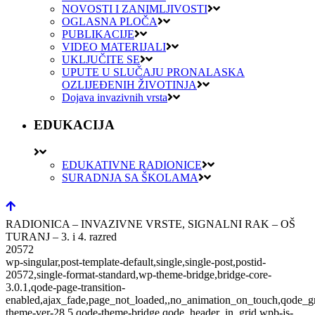
NOVOSTI I ZANIMLJIVOSTI
OGLASNA PLOČA
PUBLIKACIJE
VIDEO MATERIJALI
UKLJUČITE SE
UPUTE U SLUČAJU PRONALASKA
OZLIJEĐENIH ŽIVOTINJA
Dojava invazivnih vrsta
EDUKACIJA
EDUKATIVNE RADIONICE
SURADNJA SA ŠKOLAMA
RADIONICA – INVAZIVNE VRSTE, SIGNALNI RAK – OŠ
TURANJ – 3. i 4. razred
20572
wp-singular,post-template-default,single,single-post,postid-
20572,single-format-standard,wp-theme-bridge,bridge-core-
3.0.1,qode-page-transition-
enabled,ajax_fade,page_not_loaded,,no_animation_on_touch,qode_g
theme-ver-28.5,qode-theme-bridge,qode_header_in_grid,wpb-js-