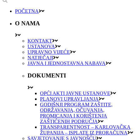
POČETNA
O NAMA
KONTAKT
USTANOVA
UPRAVNO VIJEĆE
NATJEČAJI
JAVNA I JEDNOSTAVNA NABAVA
DOKUMENTI
OPĆI AKTI JAVNE USTANOVE
PLANOVI UPRAVLJANJA
GODIŠNJI PROGRAM ZAŠTITE,
ODRŽAVANJA, OČUVANJA,
PROMICANJA I KORIŠTENJA
ZAŠTIĆENIH PODRUČJA
TRANSPARENTNOST – KARLOVAČKA
ŽUPANIJA – ISPLATE IZ PRORAČUNA
SAVJETOVANJE S JAVNOŠĆU