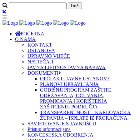
POČETNA
O NAMA
KONTAKT
USTANOVA
UPRAVNO VIJEĆE
NATJEČAJI
JAVNA I JEDNOSTAVNA NABAVA
DOKUMENTI
OPĆI AKTI JAVNE USTANOVE
PLANOVI UPRAVLJANJA
GODIŠNJI PROGRAM ZAŠTITE,
ODRŽAVANJA, OČUVANJA,
PROMICANJA I KORIŠTENJA
ZAŠTIĆENIH PODRUČJA
TRANSPARENTNOST – KARLOVAČKA
ŽUPANIJA – ISPLATE IZ PRORAČUNA
SAVJETOVANJE S JAVNOŠĆU
Pristup informacijama
KONCESIJSKA ODOBRENJA