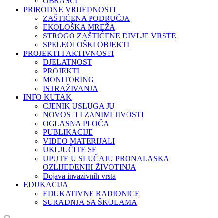
OBRASCI
PRIRODNE VRIJEDNOSTI
ZAŠTIĆENA PODRUČJA
EKOLOŠKA MREŽA
STROGO ZAŠTIĆENE DIVLJE VRSTE
SPELEOLOŠKI OBJEKTI
PROJEKTI I AKTIVNOSTI
DJELATNOST
PROJEKTI
MONITORING
ISTRAŽIVANJA
INFO KUTAK
CJENIK USLUGA JU
NOVOSTI I ZANIMLJIVOSTI
OGLASNA PLOČA
PUBLIKACIJE
VIDEO MATERIJALI
UKLJUČITE SE
UPUTE U SLUČAJU PRONALASKA
OZLIJEĐENIH ŽIVOTINJA
Dojava invazivnih vrsta
EDUKACIJA
EDUKATIVNE RADIONICE
SURADNJA SA ŠKOLAMA