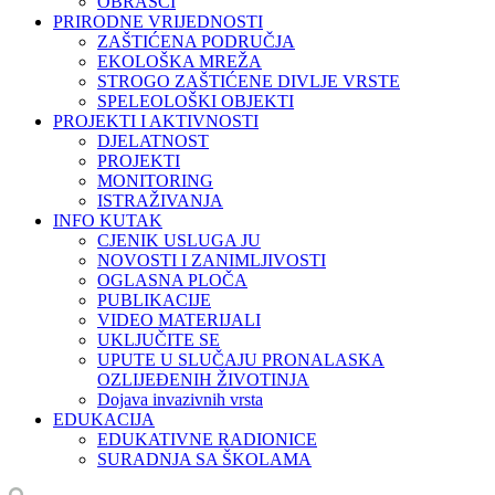
OBRASCI
PRIRODNE VRIJEDNOSTI
ZAŠTIĆENA PODRUČJA
EKOLOŠKA MREŽA
STROGO ZAŠTIĆENE DIVLJE VRSTE
SPELEOLOŠKI OBJEKTI
PROJEKTI I AKTIVNOSTI
DJELATNOST
PROJEKTI
MONITORING
ISTRAŽIVANJA
INFO KUTAK
CJENIK USLUGA JU
NOVOSTI I ZANIMLJIVOSTI
OGLASNA PLOČA
PUBLIKACIJE
VIDEO MATERIJALI
UKLJUČITE SE
UPUTE U SLUČAJU PRONALASKA
OZLIJEĐENIH ŽIVOTINJA
Dojava invazivnih vrsta
EDUKACIJA
EDUKATIVNE RADIONICE
SURADNJA SA ŠKOLAMA