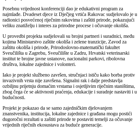
Posebnu vrijednost konferenciji dao je edukativni program za
najmlađe. Dvadeset djece iz Dječjeg vrtića Rakovac sudjelovalo je u
radionici posvećenoj riječnim rakovima i zaštiti prirode, pokazujući
veliku znatiželju i interes za prirodne procese i očuvanje okoliša.
U provedbi projekta sudjelovali su brojni partneri i suradnici, među
kojima Ministarstvo zaštite okoliša i zelene tranzicije, Zavod za
zaštitu okoliša i prirode, Prirodoslovno-matematički fakultet
Sveučilišta u Zagrebu, Sveučilište u Zadru, Hrvatski veterinarski
institut te brojne javne ustanove, nacionalni parkovi, ribolovna
društva, lokalne zajednice i volonteri.
Iako je projekt službeno završen, stručnjaci ističu kako borba protiv
invazivnih vrsta nije završena. Signalni rak i dalje predstavlja
ozbiljnu prijetnju domaćim vrstama i osjetljivim riječnim staništima,
zbog čega će se aktivnosti praćenja, edukacije i suradnje nastaviti i u
budućnosti.
Projekt je pokazao da se samo zajedničkim djelovanjem
znanstvenika, institucija, lokalne zajednice i građana mogu postići
dugoročni rezultati u zaštiti prirode te postaviti temelji za očuvanje
vrijednih riječnih ekosustava za buduće generacije.