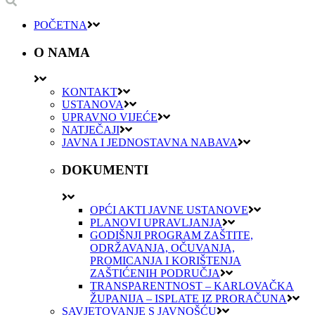
POČETNA
O NAMA
KONTAKT
USTANOVA
UPRAVNO VIJEĆE
NATJEČAJI
JAVNA I JEDNOSTAVNA NABAVA
DOKUMENTI
OPĆI AKTI JAVNE USTANOVE
PLANOVI UPRAVLJANJA
GODIŠNJI PROGRAM ZAŠTITE,
ODRŽAVANJA, OČUVANJA,
PROMICANJA I KORIŠTENJA
ZAŠTIĆENIH PODRUČJA
TRANSPARENTNOST – KARLOVAČKA
ŽUPANIJA – ISPLATE IZ PRORAČUNA
SAVJETOVANJE S JAVNOŠĆU