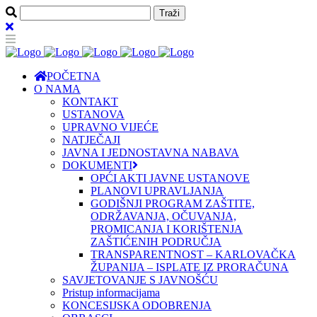
POČETNA
O NAMA
KONTAKT
USTANOVA
UPRAVNO VIJEĆE
NATJEČAJI
JAVNA I JEDNOSTAVNA NABAVA
DOKUMENTI
OPĆI AKTI JAVNE USTANOVE
PLANOVI UPRAVLJANJA
GODIŠNJI PROGRAM ZAŠTITE,
ODRŽAVANJA, OČUVANJA,
PROMICANJA I KORIŠTENJA
ZAŠTIĆENIH PODRUČJA
TRANSPARENTNOST – KARLOVAČKA
ŽUPANIJA – ISPLATE IZ PRORAČUNA
SAVJETOVANJE S JAVNOŠĆU
Pristup informacijama
KONCESIJSKA ODOBRENJA