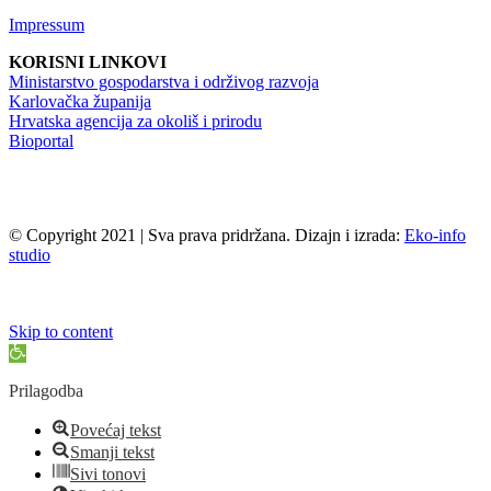
Impressum
KORISNI LINKOVI
Ministarstvo gospodarstva i održivog razvoja
Karlovačka županija
Hrvatska agencija za okoliš i prirodu
Bioportal
© Copyright 2021 | Sva prava pridržana. Dizajn i izrada:
Eko-info
studio
Skip to content
Open
toolbar
Prilagodba
Povećaj tekst
Smanji tekst
Sivi tonovi