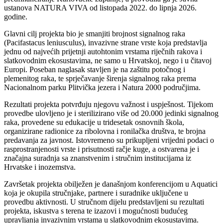
ustanova NATURA VIVA od listopada 2022. do lipnja 2026.
godine.
Glavni cilj projekta bio je smanjiti brojnost signalnog raka
(Pacifastacus leniusculus), invazivne strane vrste koja predstavlja
jednu od najvećih prijetnji autohtonim vrstama riječnih rakova i
slatkovodnim ekosustavima, ne samo u Hrvatskoj, nego i u čitavoj
Europi. Poseban naglasak stavljen je na zaštitu potočnog i
plemenitog raka, te sprječavanje širenja signalnog raka prema
Nacionalnom parku Plitvička jezera i Natura 2000 područjima.
Rezultati projekta potvrđuju njegovu važnost i uspješnost. Tijekom
provedbe ulovljeno je i sterilizirano više od 20.000 jedinki signalnog
raka, provedene su edukacije u tridesetak osnovnih škola,
organizirane radionice za ribolovna i ronilačka društva, te brojna
predavanja za javnost. Istovremeno su prikupljeni vrijedni podaci o
rasprostranjenosti vrste i prisutnosti račje kuge, a ostvarena je i
značajna suradnja sa znanstvenim i stručnim institucijama iz
Hrvatske i inozemstva.
Završetak projekta obilježen je današnjom konferencijom u Aquatici
koja je okupila stručnjake, partnere i suradnike uključene u
provedbu aktivnosti. U stručnom dijelu predstavljeni su rezultati
projekta, iskustva s terena te izazovi i mogućnosti budućeg
upravljanja invazivnim vrstama u slatkovodnim ekosustavima.