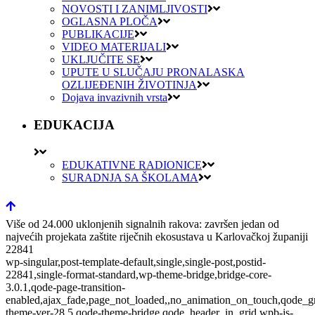
NOVOSTI I ZANIMLJIVOSTI
OGLASNA PLOČA
PUBLIKACIJE
VIDEO MATERIJALI
UKLJUČITE SE
UPUTE U SLUČAJU PRONALASKA
OZLIJEĐENIH ŽIVOTINJA
Dojava invazivnih vrsta
EDUKACIJA
EDUKATIVNE RADIONICE
SURADNJA SA ŠKOLAMA
Više od 24.000 uklonjenih signalnih rakova: završen jedan od
najvećih projekata zaštite riječnih ekosustava u Karlovačkoj županiji
22841
wp-singular,post-template-default,single,single-post,postid-
22841,single-format-standard,wp-theme-bridge,bridge-core-
3.0.1,qode-page-transition-
enabled,ajax_fade,page_not_loaded,,no_animation_on_touch,qode_g
theme-ver-28.5,qode-theme-bridge,qode_header_in_grid,wpb-js-