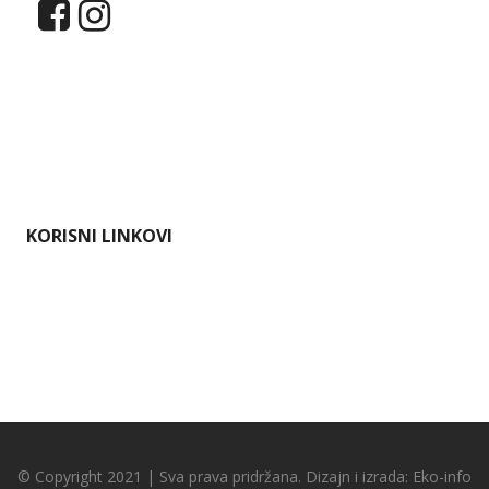
Dokumenti
Pristup informacijama
Mapa weba
Impressum
KORISNI LINKOVI
Ministarstvo gospodarstva i održivog razvoja
Karlovačka županija
Hrvatska agencija za okoliš i prirodu
Bioportal
© Copyright 2021 | Sva prava pridržana. Dizajn i izrada:
Eko-info