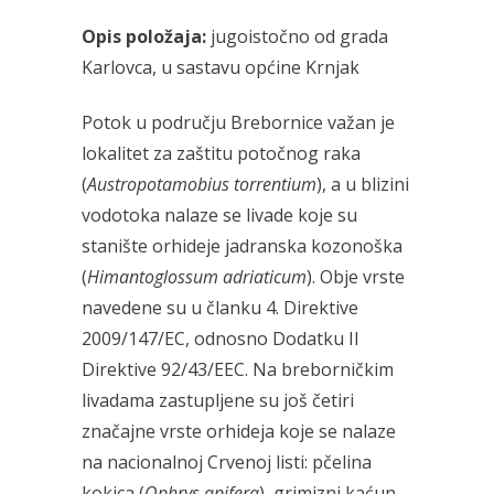
Opis položaja:
jugoistočno od grada
Karlovca, u sastavu općine Krnjak
Potok u području Brebornice važan je
lokalitet za zaštitu potočnog raka
(
Austropotamobius torrentium
), a u blizini
vodotoka nalaze se livade koje su
stanište orhideje jadranska kozonoška
(
Himantoglossum adriaticum
). Obje vrste
navedene su u članku 4. Direktive
2009/147/EC, odnosno Dodatku II
Direktive 92/43/EEC. Na breborničkim
livadama zastupljene su još četiri
značajne vrste orhideja koje se nalaze
na nacionalnoj Crvenoj listi: pčelina
kokica (
Ophrys apifera
), grimizni kaćun