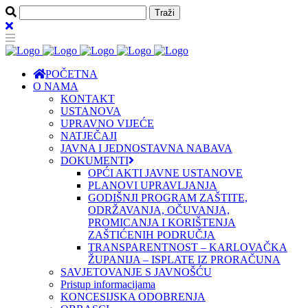
POČETNA
O NAMA
KONTAKT
USTANOVA
UPRAVNO VIJEĆE
NATJEČAJI
JAVNA I JEDNOSTAVNA NABAVA
DOKUMENTI
OPĆI AKTI JAVNE USTANOVE
PLANOVI UPRAVLJANJA
GODIŠNJI PROGRAM ZAŠTITE,
ODRŽAVANJA, OČUVANJA,
PROMICANJA I KORIŠTENJA
ZAŠTIĆENIH PODRUČJA
TRANSPARENTNOST – KARLOVAČKA
ŽUPANIJA – ISPLATE IZ PRORAČUNA
SAVJETOVANJE S JAVNOŠĆU
Pristup informacijama
KONCESIJSKA ODOBRENJA