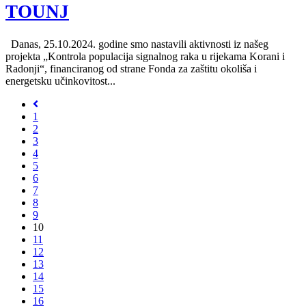
TOUNJ
Danas, 25.10.2024. godine smo nastavili aktivnosti iz našeg
projekta „Kontrola populacija signalnog raka u rijekama Korani i
Radonji“, financiranog od strane Fonda za zaštitu okoliša i
energetsku učinkovitost...
1
2
3
4
5
6
7
8
9
10
11
12
13
14
15
16