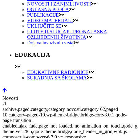
NOVOSTI I ZANIMLJIVOSTI
OGLASNA PLOČA
PUBLIKACIJE
VIDEO MATERIJALI
UKLJUČITE SE
UPUTE U SLUČAJU PRONALASKA
OZLIJEĐENIH ŽIVOTINJA
Dojava invazivnih vrsta
EDUKACIJA
EDUKATIVNE RADIONICE
SURADNJA SA ŠKOLAMA
Novosti
-1
archive,paged,category,category-novosti,category-62,paged-
10,category-paged-10,wp-theme-bridge,bridge-core-3.0.1,qode-
page-transition-
enabled,ajax_fade,page_not_loaded,,no_animation_on_touch,qode_g
theme-ver-28.5,qode-theme-bridge,qode_header_in_grid,wpb-js-
composer js-comp-ver-6.7.0,vc_responsive