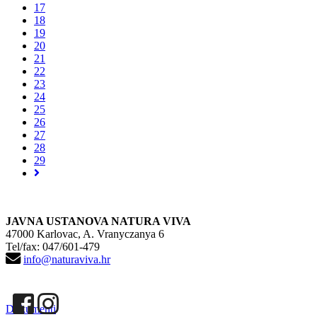
17
18
19
20
21
22
23
24
25
26
27
28
29
JAVNA USTANOVA NATURA VIVA
47000 Karlovac, A. Vranyczanya 6
Tel/fax: 047/601-479
info@naturaviva.hr
Dokumenti