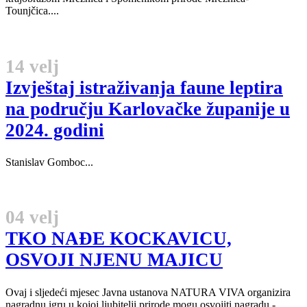
Tounjčica....
14 velj
Izvještaj istraživanja faune leptira
na području Karlovačke županije u
2024. godini
Stanislav Gomboc...
04 velj
TKO NAĐE KOCKAVICU,
OSVOJI NJENU MAJICU
Ovaj i sljedeći mjesec Javna ustanova NATURA VIVA organizira
nagradnu igru u kojoj ljubitelji prirode mogu osvojiti nagradu -