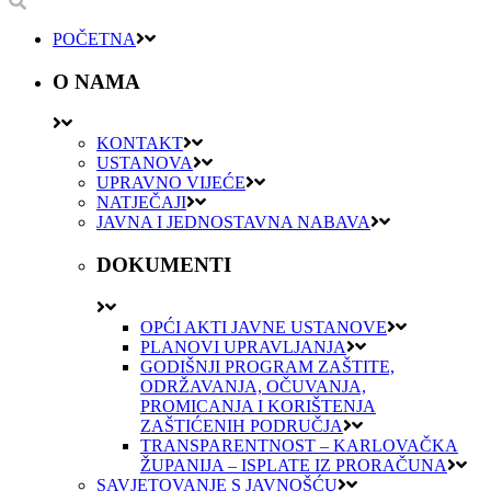
POČETNA
O NAMA
KONTAKT
USTANOVA
UPRAVNO VIJEĆE
NATJEČAJI
JAVNA I JEDNOSTAVNA NABAVA
DOKUMENTI
OPĆI AKTI JAVNE USTANOVE
PLANOVI UPRAVLJANJA
GODIŠNJI PROGRAM ZAŠTITE,
ODRŽAVANJA, OČUVANJA,
PROMICANJA I KORIŠTENJA
ZAŠTIĆENIH PODRUČJA
TRANSPARENTNOST – KARLOVAČKA
ŽUPANIJA – ISPLATE IZ PRORAČUNA
SAVJETOVANJE S JAVNOŠĆU