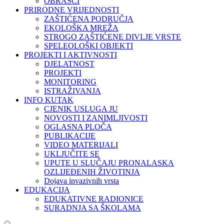
OBRASCI
PRIRODNE VRIJEDNOSTI
ZAŠTIĆENA PODRUČJA
EKOLOŠKA MREŽA
STROGO ZAŠTIĆENE DIVLJE VRSTE
SPELEOLOŠKI OBJEKTI
PROJEKTI I AKTIVNOSTI
DJELATNOST
PROJEKTI
MONITORING
ISTRAŽIVANJA
INFO KUTAK
CJENIK USLUGA JU
NOVOSTI I ZANIMLJIVOSTI
OGLASNA PLOČA
PUBLIKACIJE
VIDEO MATERIJALI
UKLJUČITE SE
UPUTE U SLUČAJU PRONALASKA
OZLIJEĐENIH ŽIVOTINJA
Dojava invazivnih vrsta
EDUKACIJA
EDUKATIVNE RADIONICE
SURADNJA SA ŠKOLAMA