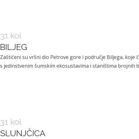
31 kol
BILJEG
Zaštićeni su vršni dio Petrove gore i područje Biljega, koje
s jedinstvenim šumskim ekosustavima i staništima brojnih biljni
31 kol
SLUNJČICA