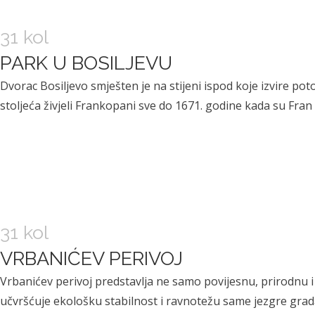
31 kol
PARK U BOSILJEVU
Dvorac Bosiljevo smješten je na stijeni ispod koje izvire pot
stoljeća živjeli Frankopani sve do 1671. godine kada su Fra
31 kol
VRBANIĆEV PERIVOJ
Vrbanićev perivoj predstavlja ne samo povijesnu, prirodnu i
učvršćuje ekološku stabilnost i ravnotežu same jezgre grada