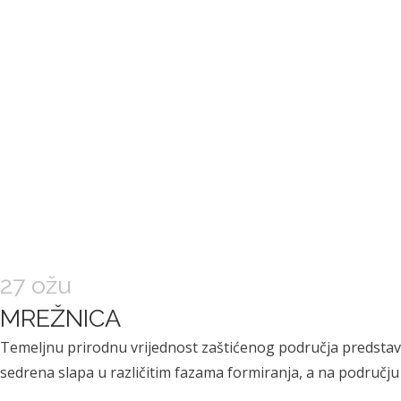
ZAŠ
POČETNA
O NAMA
PRIRODNE
27 ožu
MREŽNICA
Temeljnu prirodnu vrijednost zaštićenog područja predstavlja
sedrena slapa u različitim fazama formiranja, a na području 