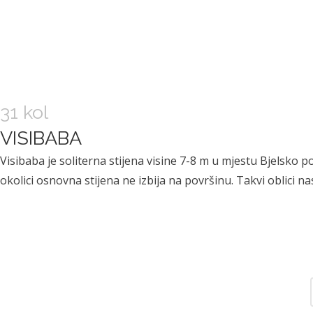
31 kol
JAVNA
Dokumen
KORISNI
VISIBABA
USTANO
ti
LINKOVI
Visibaba je soliterna stijena visine 7-8 m u mjestu Bjelsko 
VA
Pristup
Ministarst
okolici osnovna stijena ne izbija na površinu. Takvi oblici n
NATURA
informacij
vo
VIVA
ama
gospodar
47000
Mapa
stva i
Karlovac,
weba
održivog
A.
Impressu
razvoja
Vranycza
m
Karlovačk
nya 6
a županija