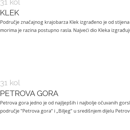
31 kol
KLEK
Područje značajnog krajobarza Klek izgrađeno je od stijena na
morima je razina postupno rasla. Najveći dio Kleka izgrađuju
31 kol
PETROVA GORA
Petrova gora jedno je od najljepših i najbolje očuvanih go
područje "Petrova gora“ i „Biljeg" u središnjem dijelu Petrov